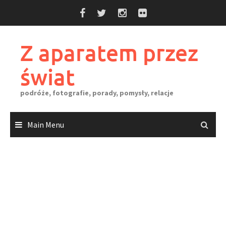
Skip
to
content
Z aparatem przez
świat
podróże, fotografie, porady, pomysły, relacje
Main Menu