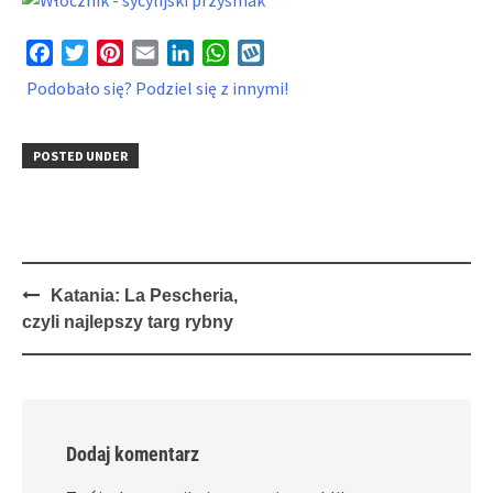
Facebook
Twitter
Pinterest
Email
LinkedIn
WhatsApp
Wykop
Podobało się? Podziel się z innymi!
POSTED UNDER
Post
Katania: La Pescheria,
navigation
czyli najlepszy targ rybny
Dodaj komentarz