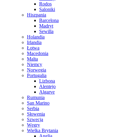
Rodos
Saloniki
Hiszpania
Barcelona
Madryt
Sewilla
Holandia
Irlandia
Łotwa
Macedonia
Malta
Niemcy
Norwegia
Portugalia
Lizbona
Alentejo
Algarve
Rumunia
San Marino
Serbia
Słowenia
Szwecja
Węgry
Wielka Brytania
Anglia