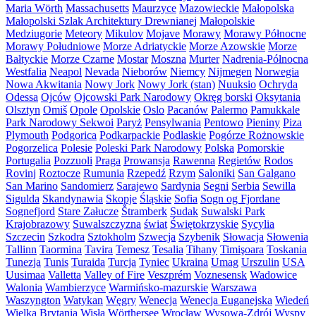
Maria Wörth
Massachusetts
Maurzyce
Mazowieckie
Małopolska
Małopolski Szlak Architektury Drewnianej
Małopolskie
Medziugorie
Meteory
Mikulov
Mojave
Morawy
Morawy Północne
Morawy Południowe
Morze Adriatyckie
Morze Azowskie
Morze
Bałtyckie
Morze Czarne
Mostar
Moszna
Murter
Nadrenia-Północna
Westfalia
Neapol
Nevada
Nieborów
Niemcy
Nijmegen
Norwegia
Nowa Akwitania
Nowy Jork
Nowy Jork (stan)
Nuuksio
Ochryda
Odessa
Ojców
Ojcowski Park Narodowy
Okręg borski
Oksytania
Olsztyn
Omiš
Opole
Opolskie
Oslo
Pacanów
Palermo
Pamukkale
Park Narodowy Sekwoi
Paryż
Pensylwania
Pentowo
Pieniny
Piza
Plymouth
Podgorica
Podkarpackie
Podlaskie
Pogórze Rożnowskie
Pogorzelica
Polesie
Poleski Park Narodowy
Polska
Pomorskie
Portugalia
Pozzuoli
Praga
Prowansja
Rawenna
Regietów
Rodos
Rovinj
Roztocze
Rumunia
Rzepedź
Rzym
Saloniki
San Galgano
San Marino
Sandomierz
Sarajewo
Sardynia
Segni
Serbia
Sewilla
Sigulda
Skandynawia
Skopje
Śląskie
Sofia
Sogn og Fjordane
Sognefjord
Stare Załucze
Štramberk
Sudak
Suwalski Park
Krajobrazowy
Suwalszczyzna
świat
Świętokrzyskie
Sycylia
Szczecin
Szkodra
Sztokholm
Szwecja
Szybenik
Słowacja
Słowenia
Tallinn
Taormina
Tavira
Temesz
Tesalia
Tihany
Timişoara
Toskania
Tunezja
Tunis
Turaida
Turcja
Tyniec
Ukraina
Umag
Urszulin
USA
Uusimaa
Valletta
Valley of Fire
Veszprém
Voznesensk
Wadowice
Walonia
Wambierzyce
Warmińsko-mazurskie
Warszawa
Waszyngton
Watykan
Węgry
Wenecja
Wenecja Euganejska
Wiedeń
Wielka Brytania
Wisła
Wörthersee
Wrocław
Wysowa-Zdrój
Wyspy