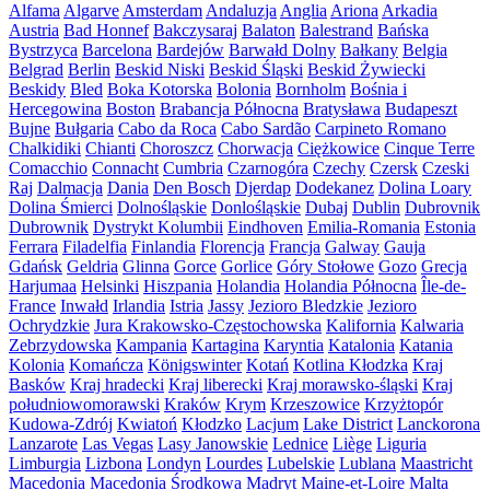
Alfama
Algarve
Amsterdam
Andaluzja
Anglia
Ariona
Arkadia
Austria
Bad Honnef
Bakczysaraj
Balaton
Balestrand
Bańska
Bystrzyca
Barcelona
Bardejów
Barwałd Dolny
Bałkany
Belgia
Belgrad
Berlin
Beskid Niski
Beskid Śląski
Beskid Żywiecki
Beskidy
Bled
Boka Kotorska
Bolonia
Bornholm
Bośnia i
Hercegowina
Boston
Brabancja Północna
Bratysława
Budapeszt
Bujne
Bułgaria
Cabo da Roca
Cabo Sardão
Carpineto Romano
Chalkidiki
Chianti
Choroszcz
Chorwacja
Ciężkowice
Cinque Terre
Comacchio
Connacht
Cumbria
Czarnogóra
Czechy
Czersk
Czeski
Raj
Dalmacja
Dania
Den Bosch
Djerdap
Dodekanez
Dolina Loary
Dolina Śmierci
Dolnośląskie
Donlośląskie
Dubaj
Dublin
Dubrovnik
Dubrownik
Dystrykt Kolumbii
Eindhoven
Emilia-Romania
Estonia
Ferrara
Filadelfia
Finlandia
Florencja
Francja
Galway
Gauja
Gdańsk
Geldria
Glinna
Gorce
Gorlice
Góry Stołowe
Gozo
Grecja
Harjumaa
Helsinki
Hiszpania
Holandia
Holandia Północna
Île-de-
France
Inwałd
Irlandia
Istria
Jassy
Jezioro Bledzkie
Jezioro
Ochrydzkie
Jura Krakowsko-Częstochowska
Kalifornia
Kalwaria
Zebrzydowska
Kampania
Kartagina
Karyntia
Katalonia
Katania
Kolonia
Komańcza
Königswinter
Kotań
Kotlina Kłodzka
Kraj
Basków
Kraj hradecki
Kraj liberecki
Kraj morawsko-śląski
Kraj
południowomorawski
Kraków
Krym
Krzeszowice
Krzyżtopór
Kudowa-Zdrój
Kwiatoń
Kłodzko
Lacjum
Lake District
Lanckorona
Lanzarote
Las Vegas
Lasy Janowskie
Lednice
Liège
Liguria
Limburgia
Lizbona
Londyn
Lourdes
Lubelskie
Lublana
Maastricht
Macedonia
Macedonia Środkowa
Madryt
Maine-et-Loire
Malta