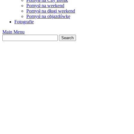
Pomysł na City Break
Pomysł na weekend
Pomysł na długi weekend
Pomysł na objazdówkę
Fotografie
Main Menu