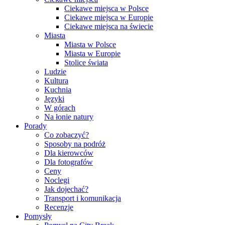
Ciekawe miejsca w Polsce
Ciekawe miejsca w Europie
Ciekawe miejsca na świecie
Miasta
Miasta w Polsce
Miasta w Europie
Stolice świata
Ludzie
Kultura
Kuchnia
Języki
W górach
Na łonie natury
Porady
Co zobaczyć?
Sposoby na podróż
Dla kierowców
Dla fotografów
Ceny
Noclegi
Jak dojechać?
Transport i komunikacja
Recenzje
Pomysły