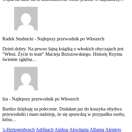
Radek Studnicki
-
Najlepszy przewodnik po Włoszech
Dzień dobry. Na pewno fajną książką o włoskich obyczajach jest
"Włosi. Życie to teatr" Macieja Brzozowskiego. Historię Rzymu
świetnie zgłębia…
Iza
-
Najlepszy przewodnik po Włoszech
Bardzo dziękuję za polecenie. Dodałam juz do koszyka obydwa
przewodniki i mam nadzieję, że się sprawdzą w przypadku osoby,
która…
's-Hertogenbosch
Adršpach
Ainhoa
Akwitania
Albania
Alentejo