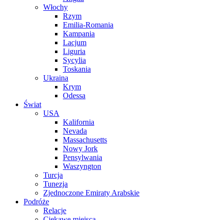
Włochy
Rzym
Emilia-Romania
Kampania
Lacjum
Liguria
Sycylia
Toskania
Ukraina
Krym
Odessa
Świat
USA
Kalifornia
Nevada
Massachusetts
Nowy Jork
Pensylwania
Waszyngton
Turcja
Tunezja
Zjednoczone Emiraty Arabskie
Podróże
Relacje
Ciekawe miejsca