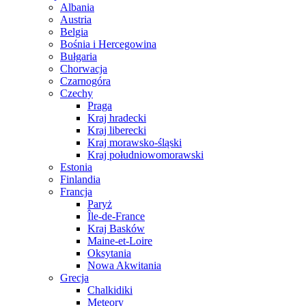
Albania
Austria
Belgia
Bośnia i Hercegowina
Bułgaria
Chorwacja
Czarnogóra
Czechy
Praga
Kraj hradecki
Kraj liberecki
Kraj morawsko-śląski
Kraj południowomorawski
Estonia
Finlandia
Francja
Paryż
Île-de-France
Kraj Basków
Maine-et-Loire
Oksytania
Nowa Akwitania
Grecja
Chalkidiki
Meteory