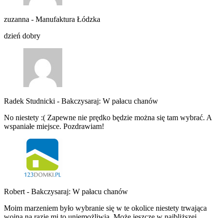
zuzanna
-
Manufaktura Łódzka
dzień dobry
Radek Studnicki
-
Bakczysaraj: W pałacu chanów
No niestety :( Zapewne nie prędko będzie można się tam wybrać. A
wspaniałe miejsce. Pozdrawiam!
Robert
-
Bakczysaraj: W pałacu chanów
Moim marzeniem było wybranie się w te okolice niestety trwająca
wojna na razie mi to uniemożliwia. Może jeszcze w najbliższej…