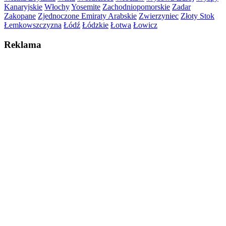
Kanaryjskie
Włochy
Yosemite
Zachodniopomorskie
Zadar
Zakopane
Zjednoczone Emiraty Arabskie
Zwierzyniec
Złoty Stok
Łemkowszczyzna
Łódź
Łódzkie
Łotwa
Łowicz
Reklama