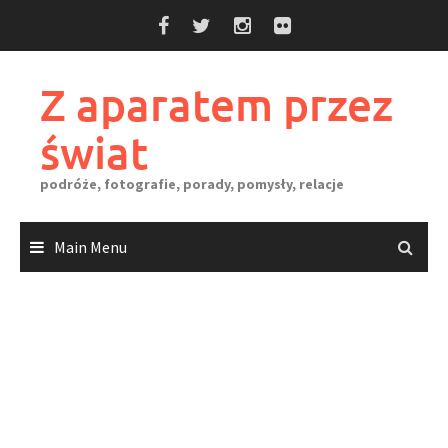
Skip
to
content
Z aparatem przez
świat
podróże, fotografie, porady, pomysły, relacje
Main Menu