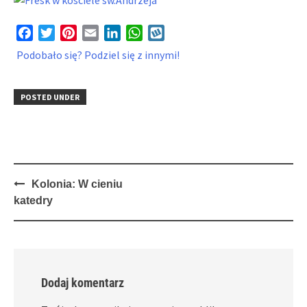
Facebook
Twitter
Pinterest
Email
LinkedIn
WhatsApp
Wykop
Podobało się? Podziel się z innymi!
POSTED UNDER
Post
Kolonia: W cieniu
navigation
katedry
Dodaj komentarz