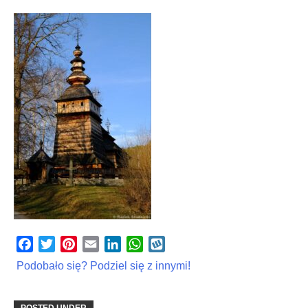
Facebook
Twitter
Pinterest
Email
LinkedIn
WhatsApp
Wykop
Podobało się? Podziel się z innymi!
POSTED UNDER