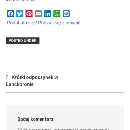
Facebook
Twitter
Pinterest
Email
LinkedIn
WhatsApp
Wykop
Podobało się? Podziel się z innymi!
POSTED UNDER
Post
Krótki odpoczynek w
navigation
Lanckoronie
Dodaj komentarz