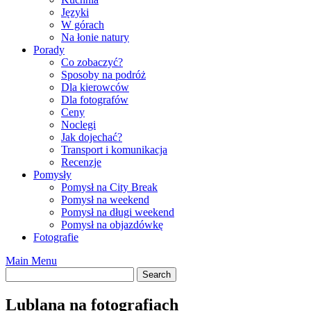
Języki
W górach
Na łonie natury
Porady
Co zobaczyć?
Sposoby na podróż
Dla kierowców
Dla fotografów
Ceny
Noclegi
Jak dojechać?
Transport i komunikacja
Recenzje
Pomysły
Pomysł na City Break
Pomysł na weekend
Pomysł na długi weekend
Pomysł na objazdówkę
Fotografie
Main Menu
Lublana na fotografiach