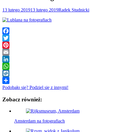
13 lutego 2019
13 lutego 2019
Radek Studnicki
Facebook
Twitter
Pinterest
Email
LinkedIn
WhatsApp
Wykop
Podobało się? Podziel się z innymi!
Zobacz również:
Amsterdam na fotografiach