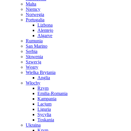
Malta
Niemcy
Norwegia
Portugalia
Lizbona
Alentejo
Algarve
Rumunia
San Marino
Serbia
Słowenia
Szwecja
Węgry
Wielka Brytania
Anglia
Włochy
Rzym
Emilia-Romania
Kampania
Lacjum
Liguria
Sycylia
Toskania
Ukraina
Krym