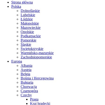
Strona główna
Polska
Dolnośląskie
Lubelskie
Łódzkie
Małopolskie
Mazowieckie
Opolskie
Podkarpackie
Pomorskie
Śląskie
Świętokrzyskie
Warmińsko-mazurskie
Zachodniopomorskie
Europa
Albania
Austria
Belgia
Bośnia i Hercegowina
Bułgaria
Chorwacja
Czarnogóra
Czechy
Praga
Kraj hradecki