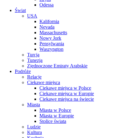
Odessa
Świat
USA
Kalifornia
Nevada
Massachusetts
Nowy Jork
Pensylwania
Waszyngton
Turcja
Tunezja
Zjednoczone Emiraty Arabskie
Podróże
Relacje
Ciekawe miejsca
Ciekawe miejsca w Polsce
Ciekawe miejsca w Europie
Ciekawe miejsca na świecie
Miasta
Miasta w Polsce
Miasta w Europie
Stolice świata
Ludzie
Kultura
Kuchnia