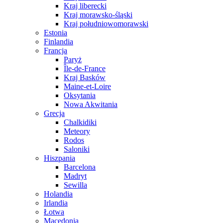
Kraj liberecki
Kraj morawsko-śląski
Kraj południowomorawski
Estonia
Finlandia
Francja
Paryż
Île-de-France
Kraj Basków
Maine-et-Loire
Oksytania
Nowa Akwitania
Grecja
Chalkidiki
Meteory
Rodos
Saloniki
Hiszpania
Barcelona
Madryt
Sewilla
Holandia
Irlandia
Łotwa
Macedonia