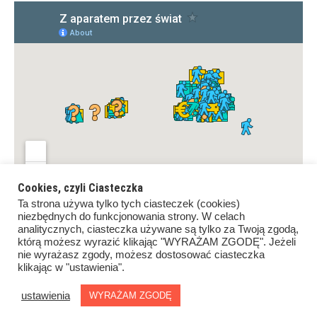
Cookies, czyli Ciasteczka
Ta strona używa tylko tych ciasteczek (cookies)
niezbędnych do funkcjonowania strony. W celach
analitycznych, ciasteczka używane są tylko za Twoją zgodą,
którą możesz wyrazić klikając "WYRAŻAM ZGODĘ". Jeżeli
nie wyrażasz zgody, możesz dostosować ciasteczka
klikając w "ustawienia".
Copyrights ©Z aparatem przez świat. All rights reserved.
Proudly powered by
WordPress
.
|
Theme: Awaken by
ustawienia
WYRAŻAM ZGODĘ
ThemezHut
.