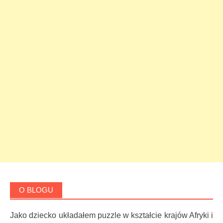
O BLOGU
Jako dziecko układałem puzzle w kształcie krajów Afryki i