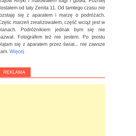
krajów Afryki i malowałem flagi i godła. Później
dostałem od taty Zenita 11. Od tamtego czasu nie
rozstaję się z aparatem i marzę o podróżach.
Częśc marzeń zrealizowałem, część wciąż jest w
planach. Podróżnikiem jednak bym się nie
nazwał. Fotografem też nie jestem. Po prostu
plątam się z aparatem przez świat... nie zawsze
sam.
Więcej
REKLAMA