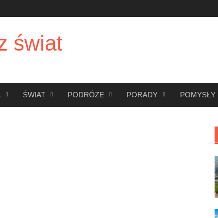
z świat
A
ŚWIAT
PODRÓŻE
PORADY
POMYSŁY