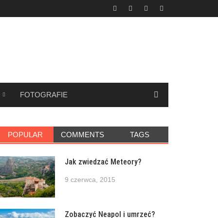
FOTOGRAFIE
POPULAR
COMMENTS
TAGS
Jak zwiedzać Meteory?
9 czerwca, 2015
Zobaczyć Neapol i umrzeć?