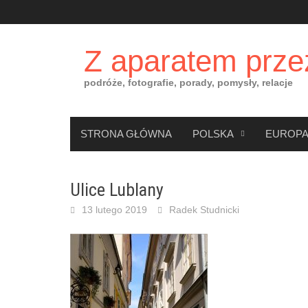
Skip
to
content
Z aparatem prze
podróże, fotografie, porady, pomysły, relacje
STRONA GŁÓWNA
POLSKA
EUROP
Ulice Lublany
13 lutego 2019
Radek Studnicki