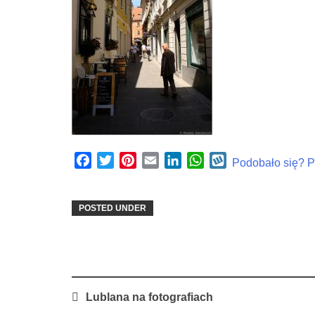
Facebook
Twitter
Pinterest
Email
LinkedIn
WhatsApp
Wykop
Podobało się? Po
POSTED UNDER
Post
Lublana na fotografiach
navigation