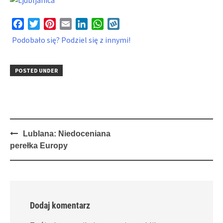
Facebook
Twitter
Pinterest
Email
LinkedIn
WhatsApp
Wykop
Podobało się? Podziel się z innymi!
POSTED UNDER
Post
Lublana: Niedoceniana
navigation
perełka Europy
Dodaj komentarz