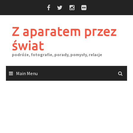
Skip
to
content
Z aparatem przez
świat
podróże, fotografie, porady, pomysły, relacje
Main Menu