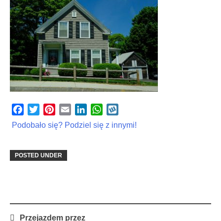
Facebook
Twitter
Pinterest
Email
LinkedIn
WhatsApp
Wykop
Podobało się? Podziel się z innymi!
POSTED UNDER
Post
Przejazdem przez