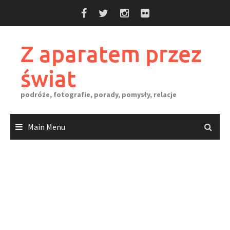
Skip
to
content
Z aparatem przez
świat
podróże, fotografie, porady, pomysły, relacje
Main Menu