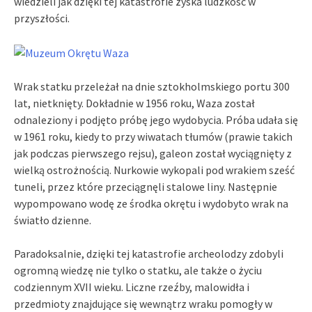
wiedzieli jak dzięki tej katastrofie zyska ludzkość w
przyszłości.
Wrak statku przeleżał na dnie sztokholmskiego portu 300
lat, nietknięty. Dokładnie w 1956 roku, Waza został
odnaleziony i podjęto próbę jego wydobycia. Próba udała się
w 1961 roku, kiedy to przy wiwatach tłumów (prawie takich
jak podczas pierwszego rejsu), galeon został wyciągnięty z
wielką ostrożnością. Nurkowie wykopali pod wrakiem sześć
tuneli, przez które przeciągnęli stalowe liny. Następnie
wypompowano wodę ze środka okrętu i wydobyto wrak na
światło dzienne.
Paradoksalnie, dzięki tej katastrofie archeolodzy zdobyli
ogromną wiedzę nie tylko o statku, ale także o życiu
codziennym XVII wieku. Liczne rzeźby, malowidła i
przedmioty znajdujące się wewnątrz wraku pomogły w