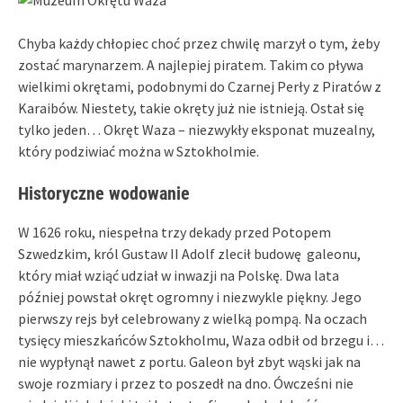
Chyba każdy chłopiec choć przez chwilę marzył o tym, żeby
zostać marynarzem. A najlepiej piratem. Takim co pływa
wielkimi okrętami, podobnymi do Czarnej Perły z Piratów z
Karaibów. Niestety, takie okręty już nie istnieją. Ostał się
tylko jeden… Okręt Waza – niezwykły eksponat muzealny,
który podziwiać można w Sztokholmie.
Historyczne wodowanie
W 1626 roku, niespełna trzy dekady przed Potopem
Szwedzkim, król Gustaw II Adolf zlecił budowę galeonu,
który miał wziąć udział w inwazji na Polskę. Dwa lata
później powstał okręt ogromny i niezwykle piękny. Jego
pierwszy rejs był celebrowany z wielką pompą. Na oczach
tysięcy mieszkańców Sztokholmu, Waza odbił od brzegu i…
nie wypłynął nawet z portu. Galeon był zbyt wąski jak na
swoje rozmiary i przez to poszedł na dno. Ówcześni nie