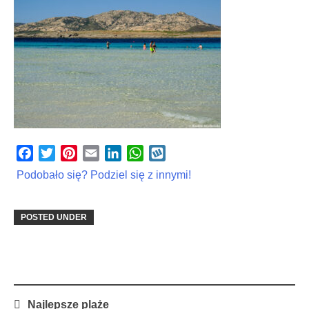
Facebook
Twitter
Pinterest
Email
LinkedIn
WhatsApp
Wykop
Podobało się? Podziel się z innymi!
POSTED UNDER
Post
Najlepsze plaże