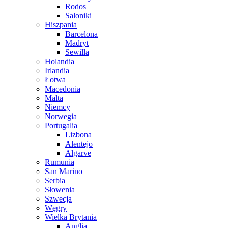
Rodos
Saloniki
Hiszpania
Barcelona
Madryt
Sewilla
Holandia
Irlandia
Łotwa
Macedonia
Malta
Niemcy
Norwegia
Portugalia
Lizbona
Alentejo
Algarve
Rumunia
San Marino
Serbia
Słowenia
Szwecja
Węgry
Wielka Brytania
Anglia