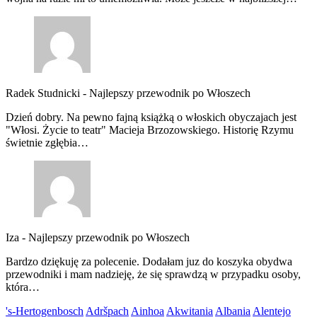
Radek Studnicki
-
Najlepszy przewodnik po Włoszech
Dzień dobry. Na pewno fajną książką o włoskich obyczajach jest
"Włosi. Życie to teatr" Macieja Brzozowskiego. Historię Rzymu
świetnie zgłębia…
Iza
-
Najlepszy przewodnik po Włoszech
Bardzo dziękuję za polecenie. Dodałam juz do koszyka obydwa
przewodniki i mam nadzieję, że się sprawdzą w przypadku osoby,
która…
's-Hertogenbosch
Adršpach
Ainhoa
Akwitania
Albania
Alentejo