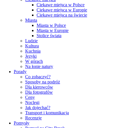
Ciekawe miejsca w Polsce
Ciekawe miejsca w Europie
Ciekawe miejsca na świecie
Miasta
Miasta w Polsce
Miasta w Europie
Stolice świata
Ludzie
Kultura
Kuchnia
Języki
W górach
Na łonie natury
Porady
Co zobaczyć?
Sposoby na podróż
Dla kierowców
Dla fotografów
Ceny
Noclegi
Jak dojechać?
Transport i komunikacja
Recenzje
Pomysły