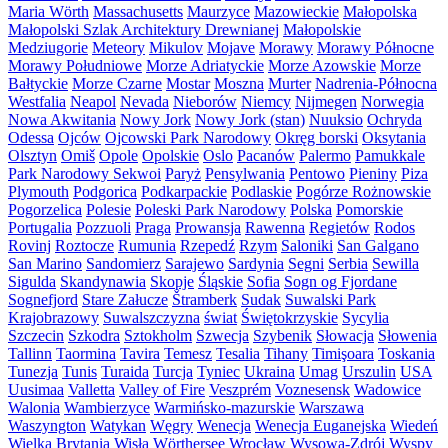
Maria Wörth
Massachusetts
Maurzyce
Mazowieckie
Małopolska
Małopolski Szlak Architektury Drewnianej
Małopolskie
Medziugorie
Meteory
Mikulov
Mojave
Morawy
Morawy Północne
Morawy Południowe
Morze Adriatyckie
Morze Azowskie
Morze
Bałtyckie
Morze Czarne
Mostar
Moszna
Murter
Nadrenia-Północna
Westfalia
Neapol
Nevada
Nieborów
Niemcy
Nijmegen
Norwegia
Nowa Akwitania
Nowy Jork
Nowy Jork (stan)
Nuuksio
Ochryda
Odessa
Ojców
Ojcowski Park Narodowy
Okręg borski
Oksytania
Olsztyn
Omiš
Opole
Opolskie
Oslo
Pacanów
Palermo
Pamukkale
Park Narodowy Sekwoi
Paryż
Pensylwania
Pentowo
Pieniny
Piza
Plymouth
Podgorica
Podkarpackie
Podlaskie
Pogórze Rożnowskie
Pogorzelica
Polesie
Poleski Park Narodowy
Polska
Pomorskie
Portugalia
Pozzuoli
Praga
Prowansja
Rawenna
Regietów
Rodos
Rovinj
Roztocze
Rumunia
Rzepedź
Rzym
Saloniki
San Galgano
San Marino
Sandomierz
Sarajewo
Sardynia
Segni
Serbia
Sewilla
Sigulda
Skandynawia
Skopje
Śląskie
Sofia
Sogn og Fjordane
Sognefjord
Stare Załucze
Štramberk
Sudak
Suwalski Park
Krajobrazowy
Suwalszczyzna
świat
Świętokrzyskie
Sycylia
Szczecin
Szkodra
Sztokholm
Szwecja
Szybenik
Słowacja
Słowenia
Tallinn
Taormina
Tavira
Temesz
Tesalia
Tihany
Timişoara
Toskania
Tunezja
Tunis
Turaida
Turcja
Tyniec
Ukraina
Umag
Urszulin
USA
Uusimaa
Valletta
Valley of Fire
Veszprém
Voznesensk
Wadowice
Walonia
Wambierzyce
Warmińsko-mazurskie
Warszawa
Waszyngton
Watykan
Węgry
Wenecja
Wenecja Euganejska
Wiedeń
Wielka Brytania
Wisła
Wörthersee
Wrocław
Wysowa-Zdrój
Wyspy