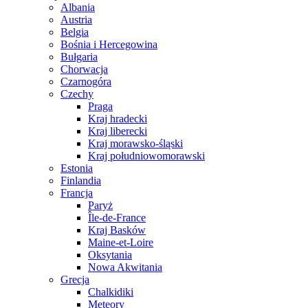
Albania
Austria
Belgia
Bośnia i Hercegowina
Bułgaria
Chorwacja
Czarnogóra
Czechy
Praga
Kraj hradecki
Kraj liberecki
Kraj morawsko-śląski
Kraj południowomorawski
Estonia
Finlandia
Francja
Paryż
Île-de-France
Kraj Basków
Maine-et-Loire
Oksytania
Nowa Akwitania
Grecja
Chalkidiki
Meteory