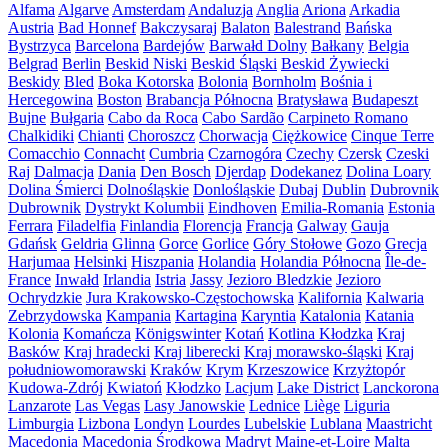
Alfama
Algarve
Amsterdam
Andaluzja
Anglia
Ariona
Arkadia
Austria
Bad Honnef
Bakczysaraj
Balaton
Balestrand
Bańska
Bystrzyca
Barcelona
Bardejów
Barwałd Dolny
Bałkany
Belgia
Belgrad
Berlin
Beskid Niski
Beskid Śląski
Beskid Żywiecki
Beskidy
Bled
Boka Kotorska
Bolonia
Bornholm
Bośnia i
Hercegowina
Boston
Brabancja Północna
Bratysława
Budapeszt
Bujne
Bułgaria
Cabo da Roca
Cabo Sardão
Carpineto Romano
Chalkidiki
Chianti
Choroszcz
Chorwacja
Ciężkowice
Cinque Terre
Comacchio
Connacht
Cumbria
Czarnogóra
Czechy
Czersk
Czeski
Raj
Dalmacja
Dania
Den Bosch
Djerdap
Dodekanez
Dolina Loary
Dolina Śmierci
Dolnośląskie
Donlośląskie
Dubaj
Dublin
Dubrovnik
Dubrownik
Dystrykt Kolumbii
Eindhoven
Emilia-Romania
Estonia
Ferrara
Filadelfia
Finlandia
Florencja
Francja
Galway
Gauja
Gdańsk
Geldria
Glinna
Gorce
Gorlice
Góry Stołowe
Gozo
Grecja
Harjumaa
Helsinki
Hiszpania
Holandia
Holandia Północna
Île-de-
France
Inwałd
Irlandia
Istria
Jassy
Jezioro Bledzkie
Jezioro
Ochrydzkie
Jura Krakowsko-Częstochowska
Kalifornia
Kalwaria
Zebrzydowska
Kampania
Kartagina
Karyntia
Katalonia
Katania
Kolonia
Komańcza
Königswinter
Kotań
Kotlina Kłodzka
Kraj
Basków
Kraj hradecki
Kraj liberecki
Kraj morawsko-śląski
Kraj
południowomorawski
Kraków
Krym
Krzeszowice
Krzyżtopór
Kudowa-Zdrój
Kwiatoń
Kłodzko
Lacjum
Lake District
Lanckorona
Lanzarote
Las Vegas
Lasy Janowskie
Lednice
Liège
Liguria
Limburgia
Lizbona
Londyn
Lourdes
Lubelskie
Lublana
Maastricht
Macedonia
Macedonia Środkowa
Madryt
Maine-et-Loire
Malta