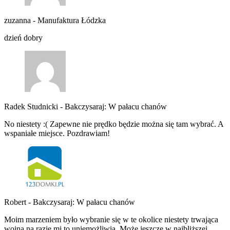
zuzanna
-
Manufaktura Łódzka
dzień dobry
Radek Studnicki
-
Bakczysaraj: W pałacu chanów
No niestety :( Zapewne nie prędko będzie można się tam wybrać. A
wspaniałe miejsce. Pozdrawiam!
Robert
-
Bakczysaraj: W pałacu chanów
Moim marzeniem było wybranie się w te okolice niestety trwająca
wojna na razie mi to uniemożliwia. Może jeszcze w najbliższej…