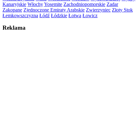
Kanaryjskie
Włochy
Yosemite
Zachodniopomorskie
Zadar
Zakopane
Zjednoczone Emiraty Arabskie
Zwierzyniec
Złoty Stok
Łemkowszczyzna
Łódź
Łódzkie
Łotwa
Łowicz
Reklama