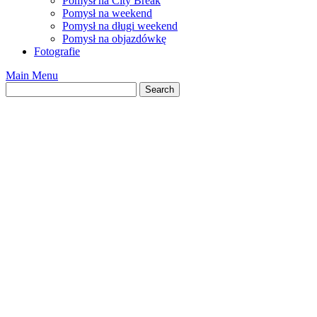
Pomysł na City Break
Pomysł na weekend
Pomysł na długi weekend
Pomysł na objazdówkę
Fotografie
Main Menu