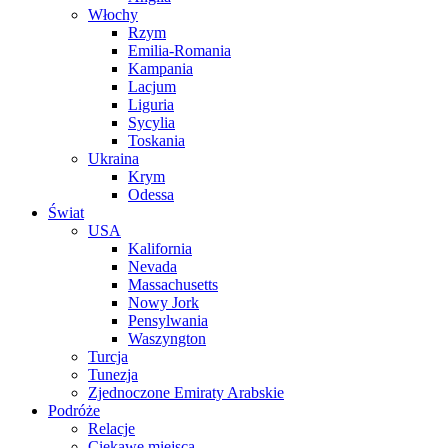
Włochy
Rzym
Emilia-Romania
Kampania
Lacjum
Liguria
Sycylia
Toskania
Ukraina
Krym
Odessa
Świat
USA
Kalifornia
Nevada
Massachusetts
Nowy Jork
Pensylwania
Waszyngton
Turcja
Tunezja
Zjednoczone Emiraty Arabskie
Podróże
Relacje
Ciekawe miejsca