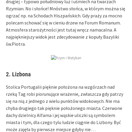
drugiej – typowo południowy luz i uśmiech na twarzach
Rzymian. No i słońce! Mnóstwo słońca, w którym można się
ogrzać np. na Schodach Hiszpańskich. Gdy praży za mocno
polecam schować się w cieniu drzew na Forum Romanum.
Atmosfera starożytności jest tutaj wręcz namacalna. A
najpiękniejszy widok jest zdecydowanie z kopuły Bazyliki
św.Piotra.
2. Lizbona
Stolica Portugalii pięknie położona na wzgórzach nad
rzeką Tag robi piorunujące wrażenie, zwłaszcza gdy patrzy
się na nią z jednego z wielu punktów widokowych. Nie ma
chyba drugiego tak pięknie położonego miasta. Czerwone
dachy dzielnicy Alfama i jej wąskie uliczki są symbolem
miasta i tym, dla czego tylu ludzie ciągnie do Lizbony. Być
może zajęła by pierwsze miejsce gdyby nie…