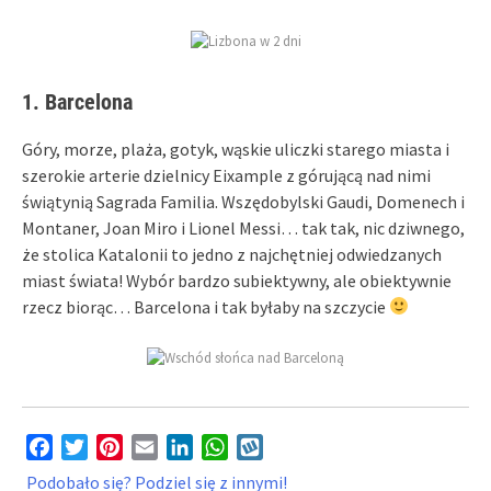
1. Barcelona
Góry, morze, plaża, gotyk, wąskie uliczki starego miasta i
szerokie arterie dzielnicy Eixample z górującą nad nimi
świątynią Sagrada Familia. Wszędobylski Gaudi, Domenech i
Montaner, Joan Miro i Lionel Messi… tak tak, nic dziwnego,
że stolica Katalonii to jedno z najchętniej odwiedzanych
miast świata! Wybór bardzo subiektywny, ale obiektywnie
rzecz biorąc… Barcelona i tak byłaby na szczycie
Facebook
Twitter
Pinterest
Email
LinkedIn
WhatsApp
Wykop
Podobało się? Podziel się z innymi!