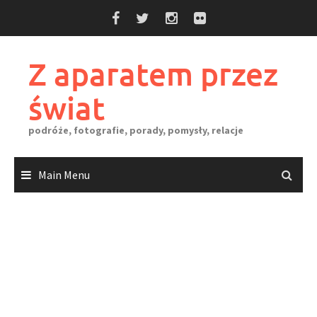
Skip
to
content
Z aparatem przez
świat
podróże, fotografie, porady, pomysły, relacje
Main Menu