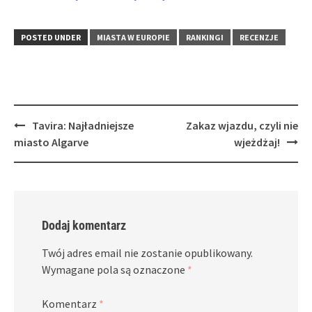
POSTED UNDER
MIASTA W EUROPIE
RANKINGI
RECENZJE
Post
Tavira: Najładniejsze
Zakaz wjazdu, czyli nie
navigation
miasto Algarve
wjeżdżaj!
Dodaj komentarz
Twój adres email nie zostanie opublikowany.
Wymagane pola są oznaczone
*
Komentarz
*