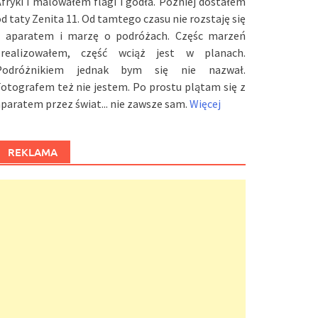
fryki i malowałem flagi i godła. Później dostałem
d taty Zenita 11. Od tamtego czasu nie rozstaję się
z aparatem i marzę o podróżach. Częśc marzeń
zrealizowałem, część wciąż jest w planach.
Podróżnikiem jednak bym się nie nazwał.
otografem też nie jestem. Po prostu plątam się z
paratem przez świat... nie zawsze sam.
Więcej
REKLAMA