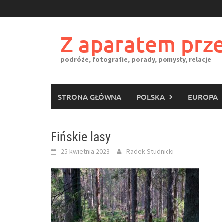
Skip
to
content
Z aparatem prze
podróże, fotografie, porady, pomysły, relacje
STRONA GŁÓWNA
POLSKA
EUROPA
Fińskie lasy
25 kwietnia 2023
Radek Studnicki