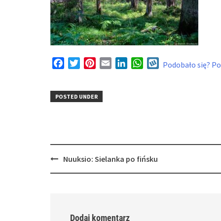
Facebook
Twitter
Pinterest
Email
LinkedIn
WhatsApp
Wykop
Podobało się? Pod
POSTED UNDER
Post
Nuuksio: Sielanka po fińsku
navigation
Dodaj komentarz