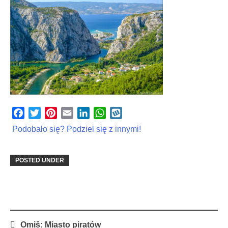
Facebook
Twitter
Pinterest
Email
LinkedIn
WhatsApp
Wykop
Podobało się? Podziel się z innymi!
POSTED UNDER
Post
Omiš: Miasto piratów