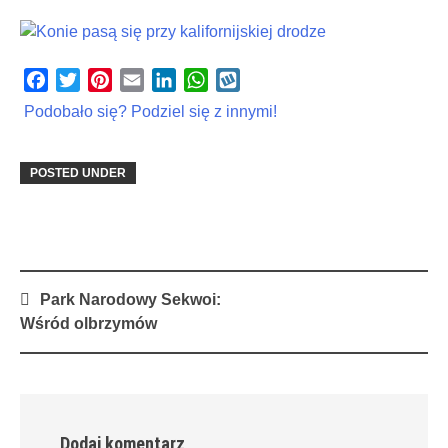
Facebook
Twitter
Pinterest
Email
LinkedIn
WhatsApp
Wykop
Podobało się? Podziel się z innymi!
POSTED UNDER
Post
Park Narodowy Sekwoi:
navigation
Wśród olbrzymów
Dodaj komentarz