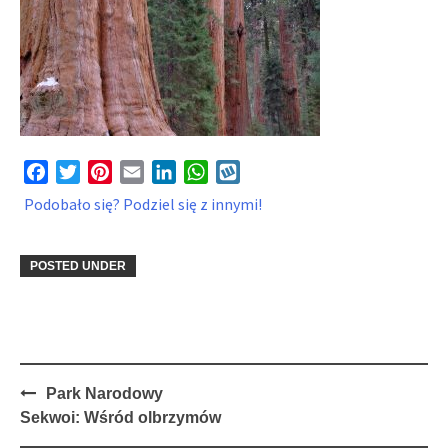
Facebook
Twitter
Pinterest
Email
LinkedIn
WhatsApp
Wykop
Podobało się? Podziel się z innymi!
POSTED UNDER
Post
Park Narodowy
navigation
Sekwoi: Wśród olbrzymów