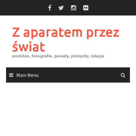
Skip
to
content
Z aparatem przez
świat
podróże, fotografie, porady, pomysły, relacje
Main Menu