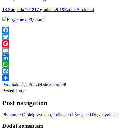
18 listopada 2018
17 grudnia 2018
Radek Studnicki
Facebook
Twitter
Pinterest
Email
LinkedIn
WhatsApp
Wykop
Podobało się? Podziel się z innymi!
Posted Under
Post navigation
Plymouth: O pielgrzymach, Indianach i Święcie Dziękczynienia
Dodaj komentarz