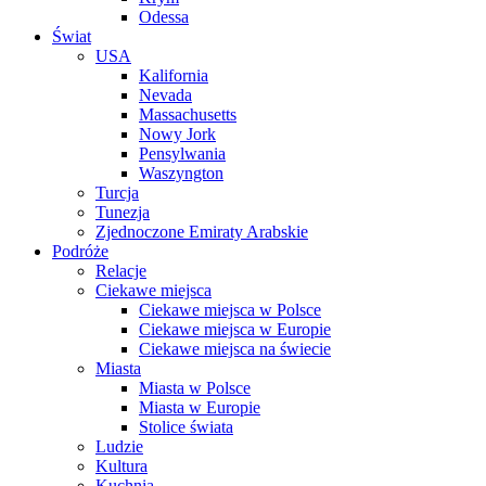
Odessa
Świat
USA
Kalifornia
Nevada
Massachusetts
Nowy Jork
Pensylwania
Waszyngton
Turcja
Tunezja
Zjednoczone Emiraty Arabskie
Podróże
Relacje
Ciekawe miejsca
Ciekawe miejsca w Polsce
Ciekawe miejsca w Europie
Ciekawe miejsca na świecie
Miasta
Miasta w Polsce
Miasta w Europie
Stolice świata
Ludzie
Kultura
Kuchnia