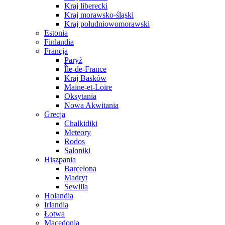
Kraj liberecki
Kraj morawsko-śląski
Kraj południowomorawski
Estonia
Finlandia
Francja
Paryż
Île-de-France
Kraj Basków
Maine-et-Loire
Oksytania
Nowa Akwitania
Grecja
Chalkidiki
Meteory
Rodos
Saloniki
Hiszpania
Barcelona
Madryt
Sewilla
Holandia
Irlandia
Łotwa
Macedonia