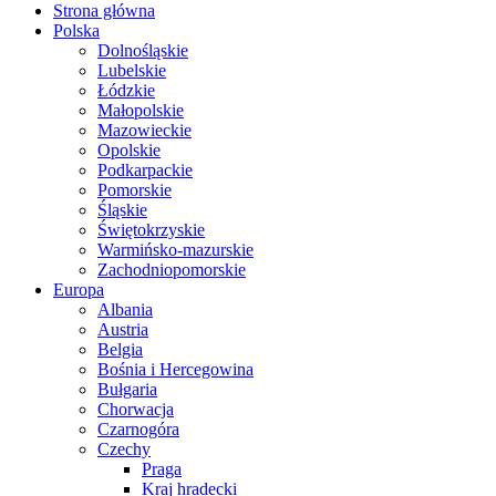
Strona główna
Polska
Dolnośląskie
Lubelskie
Łódzkie
Małopolskie
Mazowieckie
Opolskie
Podkarpackie
Pomorskie
Śląskie
Świętokrzyskie
Warmińsko-mazurskie
Zachodniopomorskie
Europa
Albania
Austria
Belgia
Bośnia i Hercegowina
Bułgaria
Chorwacja
Czarnogóra
Czechy
Praga
Kraj hradecki