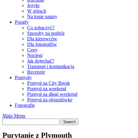
Języki
W górach
Na łonie natury
Porady
Co zobaczyć?
Sposoby na podróż
Dla kierowców
Dla fotografów
Ceny
Noclegi
Jak dojechać?
Transport i komunikacja
Recenzje
Pomysły
Pomysł na City Break
Pomysł na weekend
Pomysł na długi weekend
Pomysł na objazdówkę
Fotografie
Main Menu
Purytanie z Plymouth