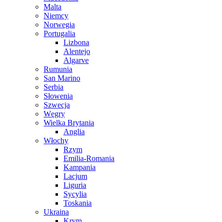
Malta
Niemcy
Norwegia
Portugalia
Lizbona
Alentejo
Algarve
Rumunia
San Marino
Serbia
Słowenia
Szwecja
Węgry
Wielka Brytania
Anglia
Włochy
Rzym
Emilia-Romania
Kampania
Lacjum
Liguria
Sycylia
Toskania
Ukraina
Krym