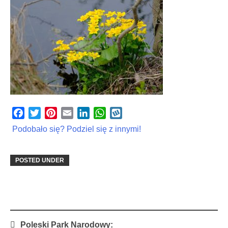
Facebook
Twitter
Pinterest
Email
LinkedIn
WhatsApp
Wykop
Podobało się? Podziel się z innymi!
POSTED UNDER
Post
Poleski Park Narodowy: