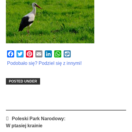
Facebook
Twitter
Pinterest
Email
LinkedIn
WhatsApp
Wykop
Podobało się? Podziel się z innymi!
POSTED UNDER
Post
Poleski Park Narodowy:
navigation
W ptasiej krainie