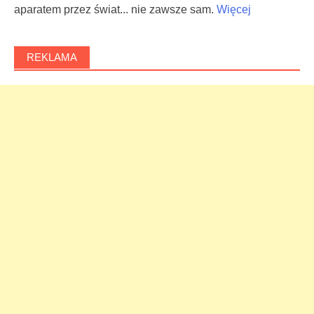
aparatem przez świat... nie zawsze sam.
Więcej
REKLAMA