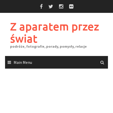
Skip
to
content
Z aparatem przez
świat
podróże, fotografie, porady, pomysły, relacje
Main Menu