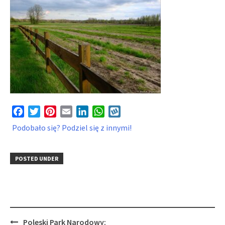
Facebook
Twitter
Pinterest
Email
LinkedIn
WhatsApp
Wykop
Podobało się? Podziel się z innymi!
POSTED UNDER
Post
Poleski Park Narodowy: