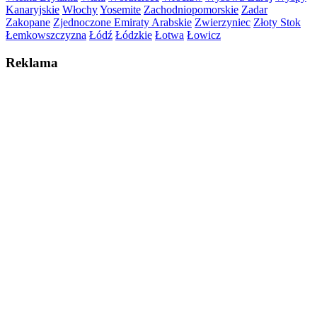
Kanaryjskie
Włochy
Yosemite
Zachodniopomorskie
Zadar
Zakopane
Zjednoczone Emiraty Arabskie
Zwierzyniec
Złoty Stok
Łemkowszczyzna
Łódź
Łódzkie
Łotwa
Łowicz
Reklama