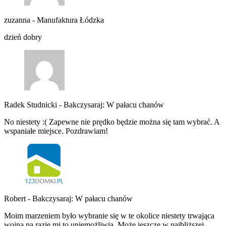
zuzanna
-
Manufaktura Łódzka
dzień dobry
Radek Studnicki
-
Bakczysaraj: W pałacu chanów
No niestety :( Zapewne nie prędko będzie można się tam wybrać. A
wspaniałe miejsce. Pozdrawiam!
Robert
-
Bakczysaraj: W pałacu chanów
Moim marzeniem było wybranie się w te okolice niestety trwająca
wojna na razie mi to uniemożliwia. Może jeszcze w najbliższej…