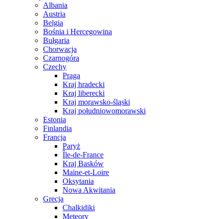
Albania
Austria
Belgia
Bośnia i Hercegowina
Bułgaria
Chorwacja
Czarnogóra
Czechy
Praga
Kraj hradecki
Kraj liberecki
Kraj morawsko-śląski
Kraj południowomorawski
Estonia
Finlandia
Francja
Paryż
Île-de-France
Kraj Basków
Maine-et-Loire
Oksytania
Nowa Akwitania
Grecja
Chalkidiki
Meteory