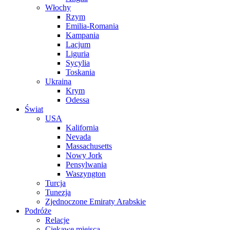
Włochy
Rzym
Emilia-Romania
Kampania
Lacjum
Liguria
Sycylia
Toskania
Ukraina
Krym
Odessa
Świat
USA
Kalifornia
Nevada
Massachusetts
Nowy Jork
Pensylwania
Waszyngton
Turcja
Tunezja
Zjednoczone Emiraty Arabskie
Podróże
Relacje
Ciekawe miejsca