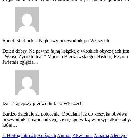
Radek Studnicki
-
Najlepszy przewodnik po Włoszech
Dzień dobry. Na pewno fajną książką o włoskich obyczajach jest
"Włosi. Życie to teatr" Macieja Brzozowskiego. Historię Rzymu
świetnie zgłębia…
Iza
-
Najlepszy przewodnik po Włoszech
Bardzo dziękuję za polecenie. Dodałam juz do koszyka obydwa
przewodniki i mam nadzieję, że się sprawdzą w przypadku osoby,
która…
's-Hertogenbosch
Adršpach
Ainhoa
Akwitania
Albania
Alentejo