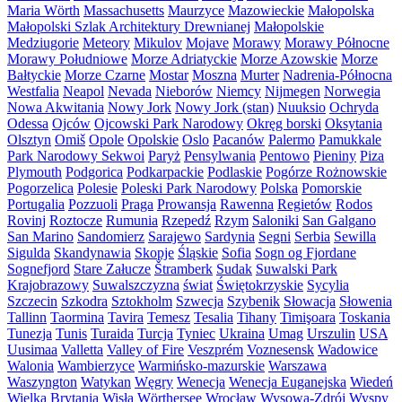
Maria Wörth
Massachusetts
Maurzyce
Mazowieckie
Małopolska
Małopolski Szlak Architektury Drewnianej
Małopolskie
Medziugorie
Meteory
Mikulov
Mojave
Morawy
Morawy Północne
Morawy Południowe
Morze Adriatyckie
Morze Azowskie
Morze
Bałtyckie
Morze Czarne
Mostar
Moszna
Murter
Nadrenia-Północna
Westfalia
Neapol
Nevada
Nieborów
Niemcy
Nijmegen
Norwegia
Nowa Akwitania
Nowy Jork
Nowy Jork (stan)
Nuuksio
Ochryda
Odessa
Ojców
Ojcowski Park Narodowy
Okręg borski
Oksytania
Olsztyn
Omiš
Opole
Opolskie
Oslo
Pacanów
Palermo
Pamukkale
Park Narodowy Sekwoi
Paryż
Pensylwania
Pentowo
Pieniny
Piza
Plymouth
Podgorica
Podkarpackie
Podlaskie
Pogórze Rożnowskie
Pogorzelica
Polesie
Poleski Park Narodowy
Polska
Pomorskie
Portugalia
Pozzuoli
Praga
Prowansja
Rawenna
Regietów
Rodos
Rovinj
Roztocze
Rumunia
Rzepedź
Rzym
Saloniki
San Galgano
San Marino
Sandomierz
Sarajewo
Sardynia
Segni
Serbia
Sewilla
Sigulda
Skandynawia
Skopje
Śląskie
Sofia
Sogn og Fjordane
Sognefjord
Stare Załucze
Štramberk
Sudak
Suwalski Park
Krajobrazowy
Suwalszczyzna
świat
Świętokrzyskie
Sycylia
Szczecin
Szkodra
Sztokholm
Szwecja
Szybenik
Słowacja
Słowenia
Tallinn
Taormina
Tavira
Temesz
Tesalia
Tihany
Timişoara
Toskania
Tunezja
Tunis
Turaida
Turcja
Tyniec
Ukraina
Umag
Urszulin
USA
Uusimaa
Valletta
Valley of Fire
Veszprém
Voznesensk
Wadowice
Walonia
Wambierzyce
Warmińsko-mazurskie
Warszawa
Waszyngton
Watykan
Węgry
Wenecja
Wenecja Euganejska
Wiedeń
Wielka Brytania
Wisła
Wörthersee
Wrocław
Wysowa-Zdrój
Wyspy