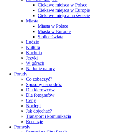
Ciekawe miejsca w Polsce
Ciekawe miejsca w Europie
Ciekawe miejsca na świecie
Miasta
Miasta w Polsce
Miasta w Europie
Stolice świata
Ludzie
Kultura
Kuchnia
Języki
W górach
Na łonie natury
Porady
Co zobaczyć?
Sposoby na podróż
Dla kierowców
Dla fotografów
Ceny
Noclegi
Jak dojechać?
Transport i komunikacja
Recenzje
Pomysły