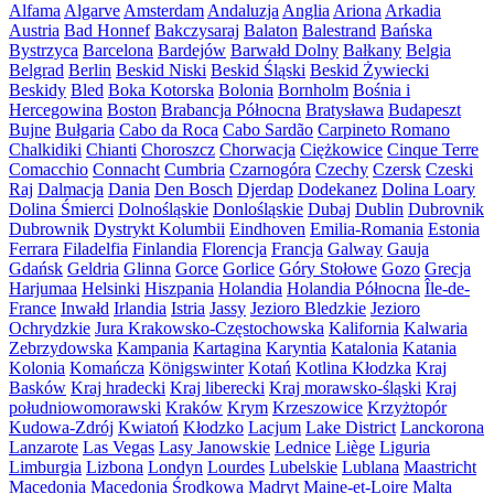
Alfama
Algarve
Amsterdam
Andaluzja
Anglia
Ariona
Arkadia
Austria
Bad Honnef
Bakczysaraj
Balaton
Balestrand
Bańska
Bystrzyca
Barcelona
Bardejów
Barwałd Dolny
Bałkany
Belgia
Belgrad
Berlin
Beskid Niski
Beskid Śląski
Beskid Żywiecki
Beskidy
Bled
Boka Kotorska
Bolonia
Bornholm
Bośnia i
Hercegowina
Boston
Brabancja Północna
Bratysława
Budapeszt
Bujne
Bułgaria
Cabo da Roca
Cabo Sardão
Carpineto Romano
Chalkidiki
Chianti
Choroszcz
Chorwacja
Ciężkowice
Cinque Terre
Comacchio
Connacht
Cumbria
Czarnogóra
Czechy
Czersk
Czeski
Raj
Dalmacja
Dania
Den Bosch
Djerdap
Dodekanez
Dolina Loary
Dolina Śmierci
Dolnośląskie
Donlośląskie
Dubaj
Dublin
Dubrovnik
Dubrownik
Dystrykt Kolumbii
Eindhoven
Emilia-Romania
Estonia
Ferrara
Filadelfia
Finlandia
Florencja
Francja
Galway
Gauja
Gdańsk
Geldria
Glinna
Gorce
Gorlice
Góry Stołowe
Gozo
Grecja
Harjumaa
Helsinki
Hiszpania
Holandia
Holandia Północna
Île-de-
France
Inwałd
Irlandia
Istria
Jassy
Jezioro Bledzkie
Jezioro
Ochrydzkie
Jura Krakowsko-Częstochowska
Kalifornia
Kalwaria
Zebrzydowska
Kampania
Kartagina
Karyntia
Katalonia
Katania
Kolonia
Komańcza
Königswinter
Kotań
Kotlina Kłodzka
Kraj
Basków
Kraj hradecki
Kraj liberecki
Kraj morawsko-śląski
Kraj
południowomorawski
Kraków
Krym
Krzeszowice
Krzyżtopór
Kudowa-Zdrój
Kwiatoń
Kłodzko
Lacjum
Lake District
Lanckorona
Lanzarote
Las Vegas
Lasy Janowskie
Lednice
Liège
Liguria
Limburgia
Lizbona
Londyn
Lourdes
Lubelskie
Lublana
Maastricht
Macedonia
Macedonia Środkowa
Madryt
Maine-et-Loire
Malta