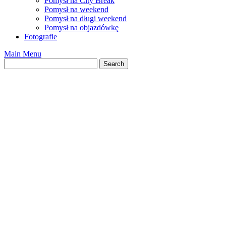
Pomysł na City Break
Pomysł na weekend
Pomysł na długi weekend
Pomysł na objazdówkę
Fotografie
Main Menu