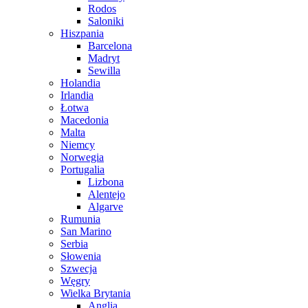
Rodos
Saloniki
Hiszpania
Barcelona
Madryt
Sewilla
Holandia
Irlandia
Łotwa
Macedonia
Malta
Niemcy
Norwegia
Portugalia
Lizbona
Alentejo
Algarve
Rumunia
San Marino
Serbia
Słowenia
Szwecja
Węgry
Wielka Brytania
Anglia