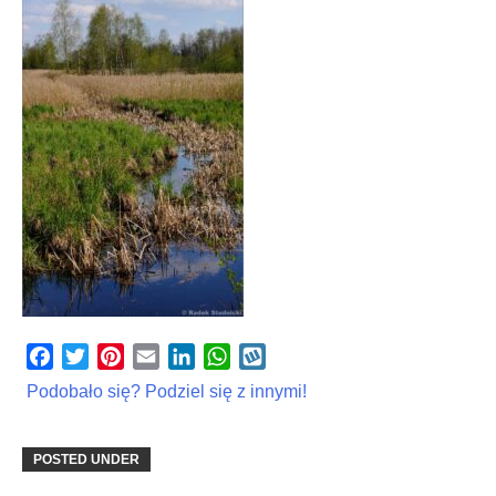
Facebook
Twitter
Pinterest
Email
LinkedIn
WhatsApp
Wykop
Podobało się? Podziel się z innymi!
POSTED UNDER