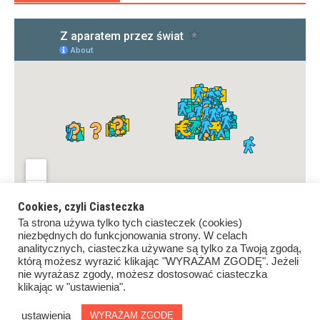
Cookies, czyli Ciasteczka
Ta strona używa tylko tych ciasteczek (cookies)
niezbędnych do funkcjonowania strony. W celach
analitycznych, ciasteczka używane są tylko za Twoją zgodą,
którą możesz wyrazić klikając "WYRAŻAM ZGODĘ". Jeżeli
nie wyrażasz zgody, możesz dostosować ciasteczka
klikając w "ustawienia".
Copyrights ©Z aparatem przez świat. All rights reserved.
Proudly powered by
WordPress
.
|
Theme: Awaken by
ustawienia
WYRAŻAM ZGODĘ