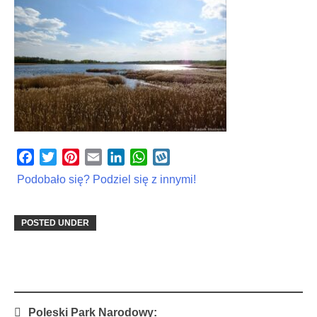
Facebook
Twitter
Pinterest
Email
LinkedIn
WhatsApp
Wykop
Podobało się? Podziel się z innymi!
POSTED UNDER
Post
Poleski Park Narodowy: