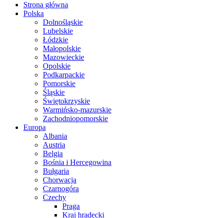
Strona główna
Polska
Dolnośląskie
Lubelskie
Łódzkie
Małopolskie
Mazowieckie
Opolskie
Podkarpackie
Pomorskie
Śląskie
Świętokrzyskie
Warmińsko-mazurskie
Zachodniopomorskie
Europa
Albania
Austria
Belgia
Bośnia i Hercegowina
Bułgaria
Chorwacja
Czarnogóra
Czechy
Praga
Kraj hradecki