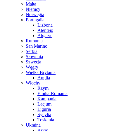
Malta
Niemcy
Norwegia
Portugalia
Lizbona
Alentejo
Algarve
Rumunia
San Marino
Serbia
Słowenia
Szwecja
Węgry
Wielka Brytania
Anglia
Włochy
Rzym
Emilia-Romania
Kampania
Lacjum
Liguria
Sycylia
Toskania
Ukraina
Krym