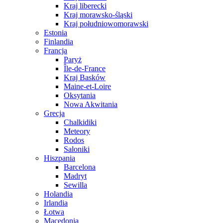
Kraj liberecki
Kraj morawsko-śląski
Kraj południowomorawski
Estonia
Finlandia
Francja
Paryż
Île-de-France
Kraj Basków
Maine-et-Loire
Oksytania
Nowa Akwitania
Grecja
Chalkidiki
Meteory
Rodos
Saloniki
Hiszpania
Barcelona
Madryt
Sewilla
Holandia
Irlandia
Łotwa
Macedonia