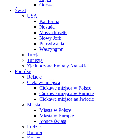
Odessa
Świat
USA
Kalifornia
Nevada
Massachusetts
Nowy Jork
Pensylwania
Waszyngton
Turcja
Tunezja
Zjednoczone Emiraty Arabskie
Podróże
Relacje
Ciekawe miejsca
Ciekawe miejsca w Polsce
Ciekawe miejsca w Europie
Ciekawe miejsca na świecie
Miasta
Miasta w Polsce
Miasta w Europie
Stolice świata
Ludzie
Kultura
Kuchnia