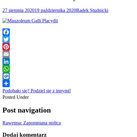
27 sierpnia 2020
19 października 2020
Radek Studnicki
Facebook
Twitter
Pinterest
Email
LinkedIn
WhatsApp
Wykop
Podobało się? Podziel się z innymi!
Posted Under
Post navigation
Rawenna: Zapomniana stolica
Dodaj komentarz