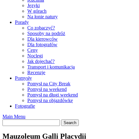
Języki
W górach
Na łonie natury
Porady
Co zobaczyć?
Sposoby na podróż
Dla kierowców
Dla fotografów
Ceny
Noclegi
Jak dojechać?
Transport i komunikacja
Recenzje
Pomysły
Pomysł na City Break
Pomysł na weekend
Pomysł na długi weekend
Pomysł na objazdówkę
Fotografie
Main Menu
Mauzoleum Galli Placydii