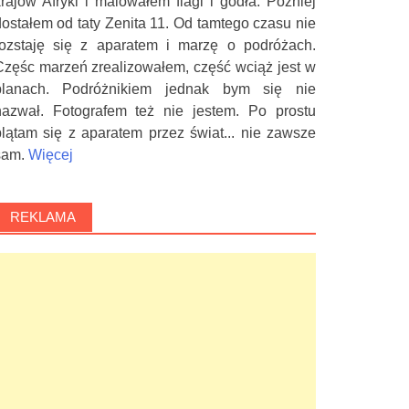
krajów Afryki i malowałem flagi i godła. Później
dostałem od taty Zenita 11. Od tamtego czasu nie
rozstaję się z aparatem i marzę o podróżach.
Częśc marzeń zrealizowałem, część wciąż jest w
planach. Podróżnikiem jednak bym się nie
nazwał. Fotografem też nie jestem. Po prostu
plątam się z aparatem przez świat... nie zawsze
sam.
Więcej
REKLAMA