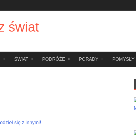
z świat
A
ŚWIAT
PODRÓŻE
PORADY
POMYSŁY
dziel się z innymi!