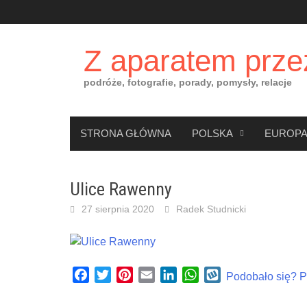
Skip
to
content
Z aparatem prze
podróże, fotografie, porady, pomysły, relacje
STRONA GŁÓWNA
POLSKA
EUROP
Ulice Rawenny
27 sierpnia 2020
Radek Studnicki
Facebook
Twitter
Pinterest
Email
LinkedIn
WhatsApp
Wykop
Podobało się? Po