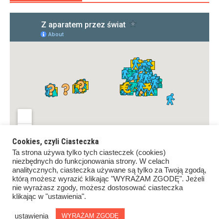
Cookies, czyli Ciasteczka
Ta strona używa tylko tych ciasteczek (cookies)
niezbędnych do funkcjonowania strony. W celach
analitycznych, ciasteczka używane są tylko za Twoją zgodą,
którą możesz wyrazić klikając "WYRAŻAM ZGODĘ". Jeżeli
nie wyrażasz zgody, możesz dostosować ciasteczka
klikając w "ustawienia".
Copyrights ©Z aparatem przez świat. All rights reserved.
Proudly powered by
WordPress
.
|
Theme: Awaken by
ustawienia
WYRAŻAM ZGODĘ