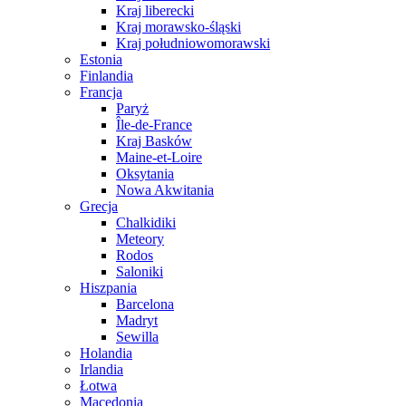
Kraj liberecki
Kraj morawsko-śląski
Kraj południowomorawski
Estonia
Finlandia
Francja
Paryż
Île-de-France
Kraj Basków
Maine-et-Loire
Oksytania
Nowa Akwitania
Grecja
Chalkidiki
Meteory
Rodos
Saloniki
Hiszpania
Barcelona
Madryt
Sewilla
Holandia
Irlandia
Łotwa
Macedonia