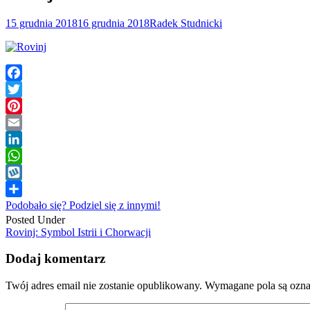
15 grudnia 2018
16 grudnia 2018
Radek Studnicki
Facebook
Twitter
Pinterest
Email
LinkedIn
WhatsApp
Wykop
Podobało się? Podziel się z innymi!
Posted Under
Post
Rovinj: Symbol Istrii i Chorwacji
navigation
Dodaj komentarz
Twój adres email nie zostanie opublikowany.
Wymagane pola są ozn