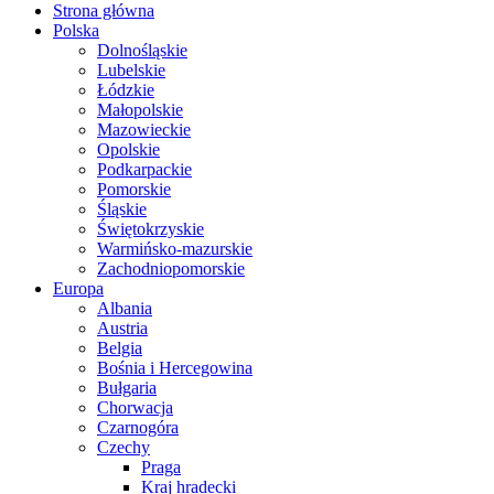
Strona główna
Polska
Dolnośląskie
Lubelskie
Łódzkie
Małopolskie
Mazowieckie
Opolskie
Podkarpackie
Pomorskie
Śląskie
Świętokrzyskie
Warmińsko-mazurskie
Zachodniopomorskie
Europa
Albania
Austria
Belgia
Bośnia i Hercegowina
Bułgaria
Chorwacja
Czarnogóra
Czechy
Praga
Kraj hradecki