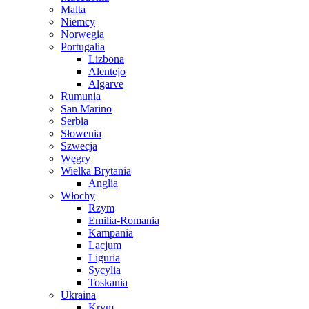
Malta
Niemcy
Norwegia
Portugalia
Lizbona
Alentejo
Algarve
Rumunia
San Marino
Serbia
Słowenia
Szwecja
Węgry
Wielka Brytania
Anglia
Włochy
Rzym
Emilia-Romania
Kampania
Lacjum
Liguria
Sycylia
Toskania
Ukraina
Krym