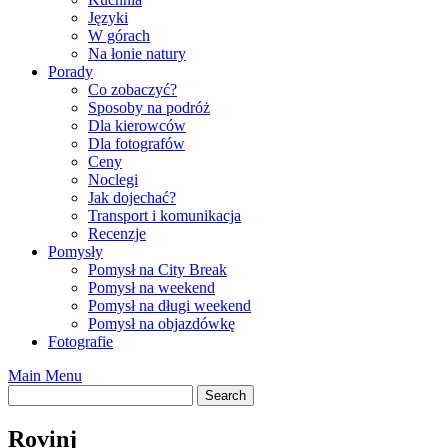
Języki
W górach
Na łonie natury
Porady
Co zobaczyć?
Sposoby na podróż
Dla kierowców
Dla fotografów
Ceny
Noclegi
Jak dojechać?
Transport i komunikacja
Recenzje
Pomysły
Pomysł na City Break
Pomysł na weekend
Pomysł na długi weekend
Pomysł na objazdówkę
Fotografie
Main Menu
Rovinj