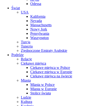
Odessa
Świat
USA
Kalifornia
Nevada
Massachusetts
Nowy Jork
Pensylwania
Waszyngton
Turcja
Tunezja
Zjednoczone Emiraty Arabskie
Podróże
Relacje
Ciekawe miejsca
Ciekawe miejsca w Polsce
Ciekawe miejsca w Europie
Ciekawe miejsca na świecie
Miasta
Miasta w Polsce
Miasta w Europie
Stolice świata
Ludzie
Kultura
Kuchnia