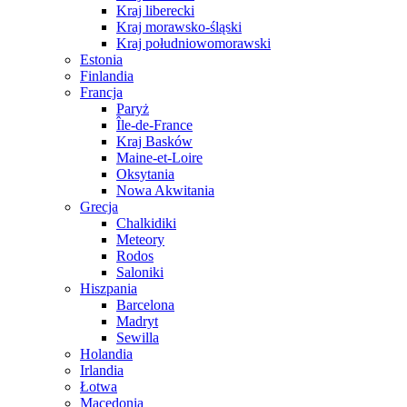
Kraj liberecki
Kraj morawsko-śląski
Kraj południowomorawski
Estonia
Finlandia
Francja
Paryż
Île-de-France
Kraj Basków
Maine-et-Loire
Oksytania
Nowa Akwitania
Grecja
Chalkidiki
Meteory
Rodos
Saloniki
Hiszpania
Barcelona
Madryt
Sewilla
Holandia
Irlandia
Łotwa
Macedonia