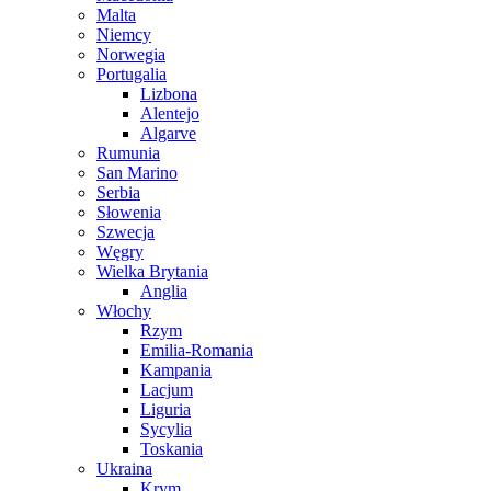
Malta
Niemcy
Norwegia
Portugalia
Lizbona
Alentejo
Algarve
Rumunia
San Marino
Serbia
Słowenia
Szwecja
Węgry
Wielka Brytania
Anglia
Włochy
Rzym
Emilia-Romania
Kampania
Lacjum
Liguria
Sycylia
Toskania
Ukraina
Krym