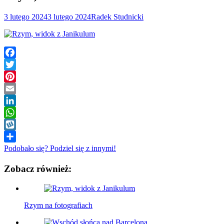
3 lutego 2024
3 lutego 2024
Radek Studnicki
Facebook
Twitter
Pinterest
Email
LinkedIn
WhatsApp
Wykop
Podobało się? Podziel się z innymi!
Zobacz również:
Rzym na fotografiach