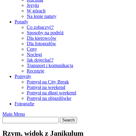
Języki
W górach
Na łonie natury
Porady
Co zobaczyć?
Sposoby na podróż
Dla kierowców
Dla fotografów
Ceny
Noclegi
Jak dojechać?
Transport i komunikacja
Recenzje
Pomysły
Pomysł na City Break
Pomysł na weekend
Pomysł na długi weekend
Pomysł na objazdówkę
Fotografie
Main Menu
Rzym, widok z Janikulum