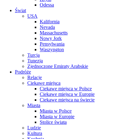
Odessa
Świat
USA
Kalifornia
Nevada
Massachusetts
Nowy Jork
Pensylwania
Waszyngton
Turcja
Tunezja
Zjednoczone Emiraty Arabskie
Podróże
Relacje
Ciekawe miejsca
Ciekawe miejsca w Polsce
Ciekawe miejsca w Europie
Ciekawe miejsca na świecie
Miasta
Miasta w Polsce
Miasta w Europie
Stolice świata
Ludzie
Kultura
Kuchnia