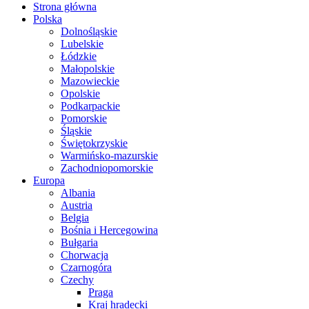
Strona główna
Polska
Dolnośląskie
Lubelskie
Łódzkie
Małopolskie
Mazowieckie
Opolskie
Podkarpackie
Pomorskie
Śląskie
Świętokrzyskie
Warmińsko-mazurskie
Zachodniopomorskie
Europa
Albania
Austria
Belgia
Bośnia i Hercegowina
Bułgaria
Chorwacja
Czarnogóra
Czechy
Praga
Kraj hradecki