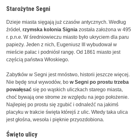
Starożytne Segni
Dzieje miasta sięgają już czasów antycznych. Według
źródeł,
rzymska kolonia Signia
została założona w 495
r. p.n.e. W średniowieczu miasto było ukryciem dla paru
papieży. Jeden z nich, Eugeniusz III wybudował w
mieście pałac i podniósł rangę. Od 1861 miasto jest
częścią państwa Włoskiego.
Zabytków w Segni jest mnóstwo, historii jeszcze więcej.
Nie będę snuł wywodów, bo
w Segni po prostu trzeba
powałęsać
się po wąskich uliczkach starego miasta,
choć bywają one strome ze względu na jego położenie.
Najlepiej po prostu się zgubić i odnaleźć na jakimś
placyku w trakcie święta którejś z ulic. Wtedy taka ulica
jest głośna, wesoła i pięknie przyozdobiona.
Święto ulicy