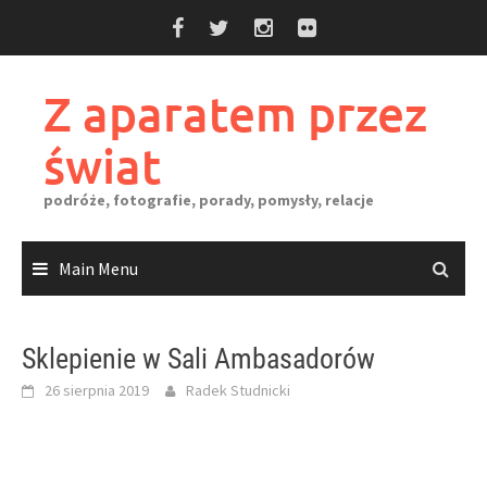
Skip
to
content
Z aparatem przez
świat
podróże, fotografie, porady, pomysły, relacje
Main Menu
Sklepienie w Sali Ambasadorów
26 sierpnia 2019
Radek Studnicki