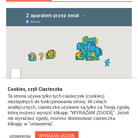
Cookies, czyli Ciasteczka
Ta strona używa tylko tych ciasteczek (cookies)
niezbędnych do funkcjonowania strony. W celach
analitycznych, ciasteczka używane są tylko za Twoją zgodą,
którą możesz wyrazić klikając "WYRAŻAM ZGODĘ". Jeżeli
nie wyrażasz zgody, możesz dostosować ciasteczka
klikając w "ustawienia".
Copyrights ©Z aparatem przez świat. All rights reserved.
Proudly powered by
WordPress
.
|
Theme: Awaken by
ustawienia
WYRAŻAM ZGODĘ