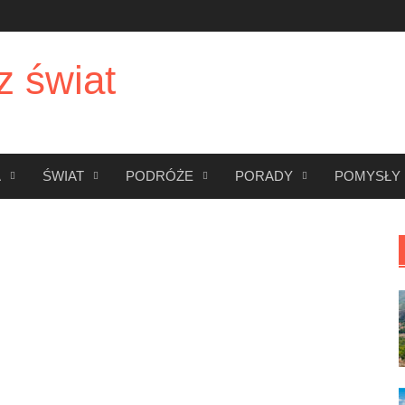
z świat
A
ŚWIAT
PODRÓŻE
PORADY
POMYSŁY