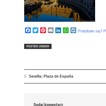
Facebook
Twitter
Pinterest
Email
LinkedIn
WhatsApp
Wykop
Podobało się? Po
POSTED UNDER
Post
Sewilla: Plaza de España
navigation
Dodaj komentarz