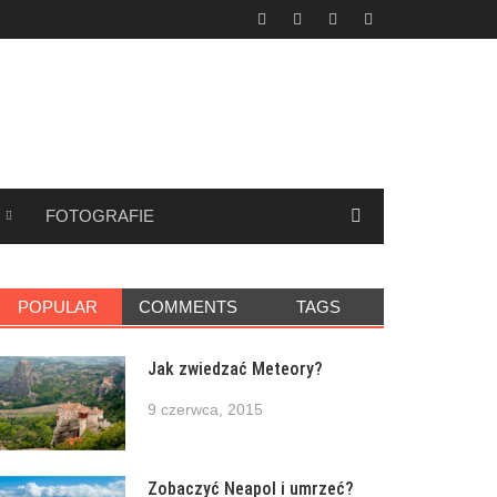
FOTOGRAFIE
POPULAR
COMMENTS
TAGS
Jak zwiedzać Meteory?
9 czerwca, 2015
Zobaczyć Neapol i umrzeć?