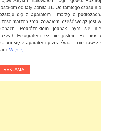
krajów Afryki i malowałem flagi i godła. Później
dostałem od taty Zenita 11. Od tamtego czasu nie
rozstaję się z aparatem i marzę o podróżach.
Częśc marzeń zrealizowałem, część wciąż jest w
planach. Podróżnikiem jednak bym się nie
nazwał. Fotografem też nie jestem. Po prostu
plątam się z aparatem przez świat... nie zawsze
sam.
Więcej
REKLAMA