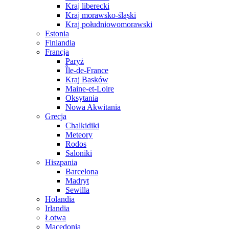
Kraj liberecki
Kraj morawsko-śląski
Kraj południowomorawski
Estonia
Finlandia
Francja
Paryż
Île-de-France
Kraj Basków
Maine-et-Loire
Oksytania
Nowa Akwitania
Grecja
Chalkidiki
Meteory
Rodos
Saloniki
Hiszpania
Barcelona
Madryt
Sewilla
Holandia
Irlandia
Łotwa
Macedonia