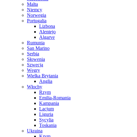
Malta
Niemcy
Norwegia
Portugalia
Lizbona
Alentejo
Algarve
Rumunia
San Marino
Serbia
Słowenia
Szwecja
Węgry
Wielka Brytania
Anglia
Włochy
Rzym
Emilia-Romania
Kampania
Lacjum
Liguria
Sycylia
Toskania
Ukraina
Krym