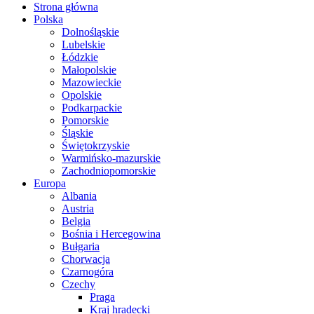
Strona główna
Polska
Dolnośląskie
Lubelskie
Łódzkie
Małopolskie
Mazowieckie
Opolskie
Podkarpackie
Pomorskie
Śląskie
Świętokrzyskie
Warmińsko-mazurskie
Zachodniopomorskie
Europa
Albania
Austria
Belgia
Bośnia i Hercegowina
Bułgaria
Chorwacja
Czarnogóra
Czechy
Praga
Kraj hradecki