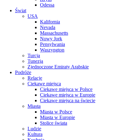
Odessa
Świat
USA
Kalifornia
Nevada
Massachusetts
Nowy Jork
Pensylwania
Waszyngton
Turcja
Tunezja
Zjednoczone Emiraty Arabskie
Podróże
Relacje
Ciekawe miejsca
Ciekawe miejsca w Polsce
Ciekawe miejsca w Europie
Ciekawe miejsca na świecie
Miasta
Miasta w Polsce
Miasta w Europie
Stolice świata
Ludzie
Kultura
Kuchnia