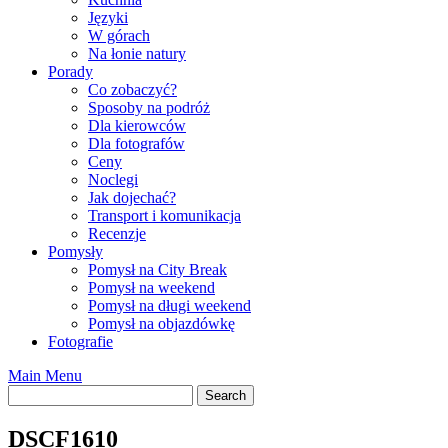
Języki
W górach
Na łonie natury
Porady
Co zobaczyć?
Sposoby na podróż
Dla kierowców
Dla fotografów
Ceny
Noclegi
Jak dojechać?
Transport i komunikacja
Recenzje
Pomysły
Pomysł na City Break
Pomysł na weekend
Pomysł na długi weekend
Pomysł na objazdówkę
Fotografie
Main Menu
DSCF1610