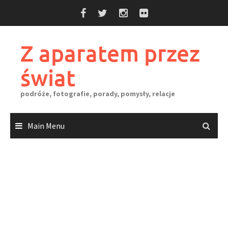
Skip
to
content
Z aparatem przez
świat
podróże, fotografie, porady, pomysły, relacje
Main Menu