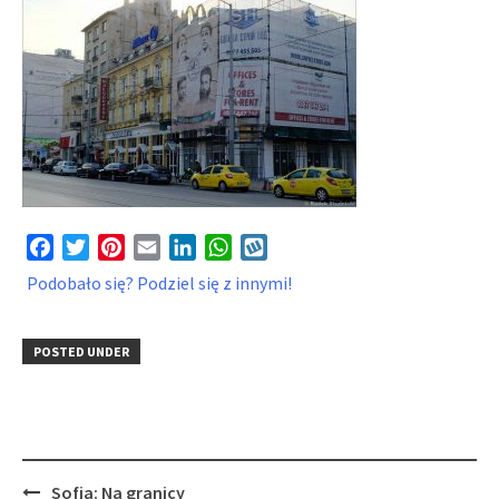
Facebook
Twitter
Pinterest
Email
LinkedIn
WhatsApp
Wykop
Podobało się? Podziel się z innymi!
POSTED UNDER
Post
Sofia: Na granicy