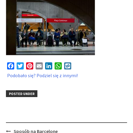
Facebook
Twitter
Pinterest
Email
LinkedIn
WhatsApp
Wykop
Podobało się? Podziel się z innymi!
POSTED UNDER
Post
Sposób na Barcelonę