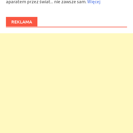
aparatem przez świat... nie zawsze sam.
Więcej
REKLAMA