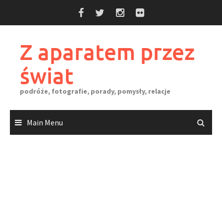
Skip
to
content
Z aparatem przez
świat
podróże, fotografie, porady, pomysły, relacje
Main Menu