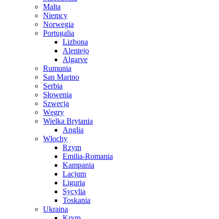
Malta
Niemcy
Norwegia
Portugalia
Lizbona
Alentejo
Algarve
Rumunia
San Marino
Serbia
Słowenia
Szwecja
Węgry
Wielka Brytania
Anglia
Włochy
Rzym
Emilia-Romania
Kampania
Lacjum
Liguria
Sycylia
Toskania
Ukraina
Krym