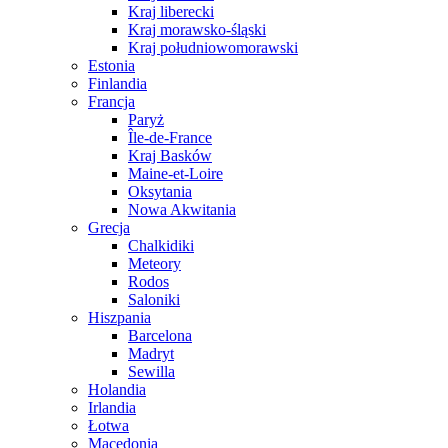
Kraj liberecki
Kraj morawsko-śląski
Kraj południowomorawski
Estonia
Finlandia
Francja
Paryż
Île-de-France
Kraj Basków
Maine-et-Loire
Oksytania
Nowa Akwitania
Grecja
Chalkidiki
Meteory
Rodos
Saloniki
Hiszpania
Barcelona
Madryt
Sewilla
Holandia
Irlandia
Łotwa
Macedonia