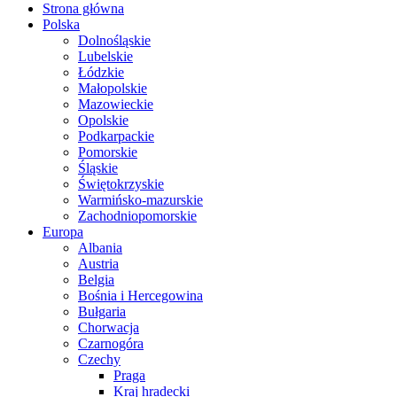
Strona główna
Polska
Dolnośląskie
Lubelskie
Łódzkie
Małopolskie
Mazowieckie
Opolskie
Podkarpackie
Pomorskie
Śląskie
Świętokrzyskie
Warmińsko-mazurskie
Zachodniopomorskie
Europa
Albania
Austria
Belgia
Bośnia i Hercegowina
Bułgaria
Chorwacja
Czarnogóra
Czechy
Praga
Kraj hradecki