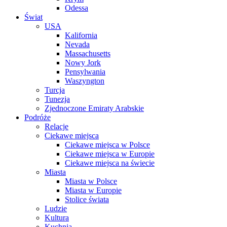
Odessa
Świat
USA
Kalifornia
Nevada
Massachusetts
Nowy Jork
Pensylwania
Waszyngton
Turcja
Tunezja
Zjednoczone Emiraty Arabskie
Podróże
Relacje
Ciekawe miejsca
Ciekawe miejsca w Polsce
Ciekawe miejsca w Europie
Ciekawe miejsca na świecie
Miasta
Miasta w Polsce
Miasta w Europie
Stolice świata
Ludzie
Kultura
Kuchnia