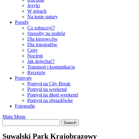
Języki
W górach
Na łonie natury
Porady
Co zobaczyć?
Sposoby na podróż
Dla kierowców
Dla fotografów
Ceny
Noclegi
Jak dojechać?
Transport i komunikacja
Recenzje
Pomysły
Pomysł na City Break
Pomysł na weekend
Pomysł na długi weekend
Pomysł na objazdówkę
Fotografie
Main Menu
Suwalski Park Krajobrazowy