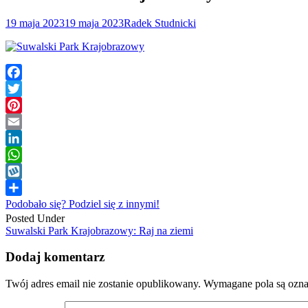
19 maja 2023
19 maja 2023
Radek Studnicki
Facebook
Twitter
Pinterest
Email
LinkedIn
WhatsApp
Wykop
Podobało się? Podziel się z innymi!
Posted Under
Post
Suwalski Park Krajobrazowy: Raj na ziemi
navigation
Dodaj komentarz
Twój adres email nie zostanie opublikowany.
Wymagane pola są ozn