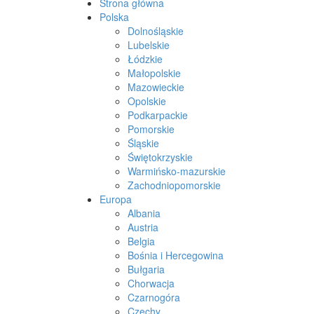
Strona główna
Polska
Dolnośląskie
Lubelskie
Łódzkie
Małopolskie
Mazowieckie
Opolskie
Podkarpackie
Pomorskie
Śląskie
Świętokrzyskie
Warmińsko-mazurskie
Zachodniopomorskie
Europa
Albania
Austria
Belgia
Bośnia i Hercegowina
Bułgaria
Chorwacja
Czarnogóra
Czechy