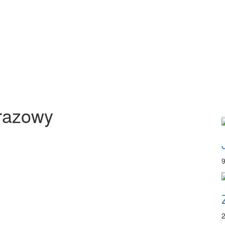
brazowy
9
2