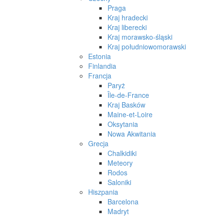
Praga
Kraj hradecki
Kraj liberecki
Kraj morawsko-śląski
Kraj południowomorawski
Estonia
Finlandia
Francja
Paryż
Île-de-France
Kraj Basków
Maine-et-Loire
Oksytania
Nowa Akwitania
Grecja
Chalkidiki
Meteory
Rodos
Saloniki
Hiszpania
Barcelona
Madryt