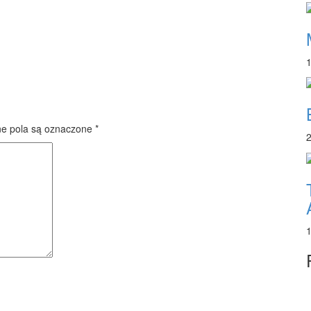
1
 pola są oznaczone
*
2
1