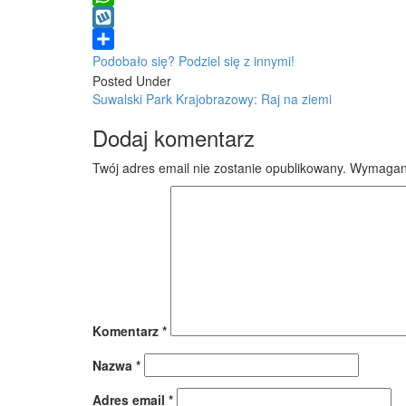
WhatsApp
Wykop
Podobało się? Podziel się z innymi!
Posted Under
Post
Suwalski Park Krajobrazowy: Raj na ziemi
navigation
Dodaj komentarz
Twój adres email nie zostanie opublikowany.
Wymagane
Komentarz
*
Nazwa
*
Adres email
*