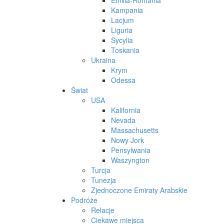
Emilia-Romania
Kampania
Lacjum
Liguria
Sycylia
Toskania
Ukraina
Krym
Odessa
Świat
USA
Kalifornia
Nevada
Massachusetts
Nowy Jork
Pensylwania
Waszyngton
Turcja
Tunezja
Zjednoczone Emiraty Arabskie
Podróże
Relacje
Ciekawe miejsca