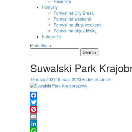
Recenzje
Pomysły
Pomysł na City Break
Pomysł na weekend
Pomysł na długi weekend
Pomysł na objazdówkę
Fotografie
Main Menu
Suwalski Park Krajo
19 maja 2023
19 maja 2023
Radek Studnicki
Facebook
Twitter
Pinterest
Email
LinkedIn