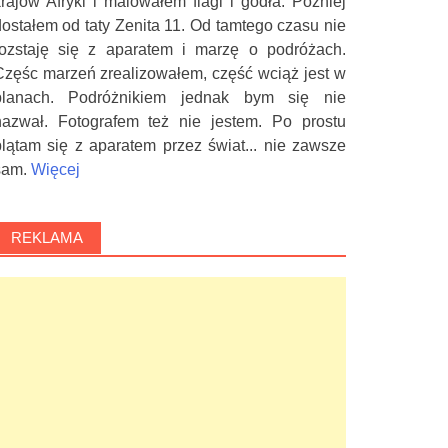
krajów Afryki i malowałem flagi i godła. Później
dostałem od taty Zenita 11. Od tamtego czasu nie
rozstaję się z aparatem i marzę o podróżach.
Częśc marzeń zrealizowałem, część wciąż jest w
planach. Podróżnikiem jednak bym się nie
nazwał. Fotografem też nie jestem. Po prostu
plątam się z aparatem przez świat... nie zawsze
sam.
Więcej
REKLAMA