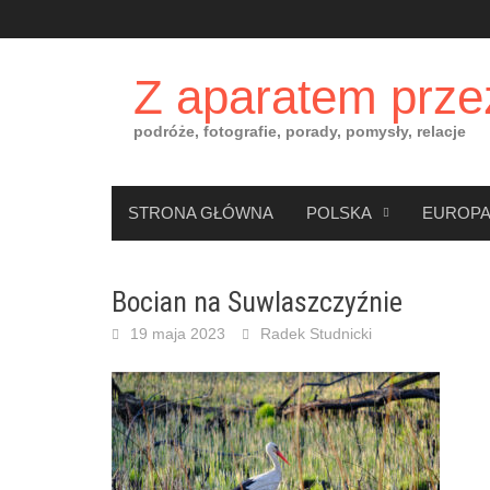
Skip
to
content
Z aparatem prze
podróże, fotografie, porady, pomysły, relacje
STRONA GŁÓWNA
POLSKA
EUROP
Bocian na Suwlaszczyźnie
19 maja 2023
Radek Studnicki