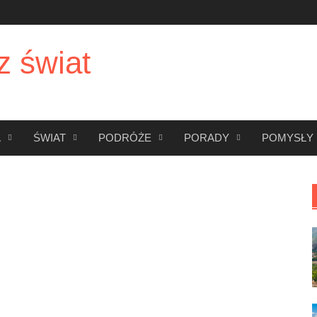
z świat
A
ŚWIAT
PODRÓŻE
PORADY
POMYSŁY