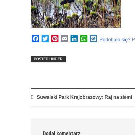
Facebook
Twitter
Pinterest
Email
LinkedIn
WhatsApp
Wykop
Podobało się? Po
POSTED UNDER
Post
Suwalski Park Krajobrazowy: Raj na ziemi
navigation
Dodaj komentarz