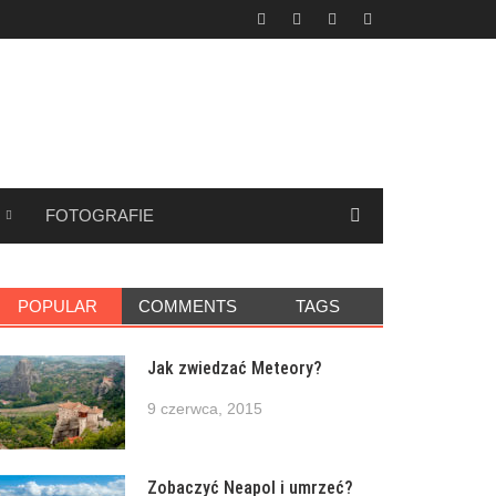
FOTOGRAFIE
POPULAR
COMMENTS
TAGS
Jak zwiedzać Meteory?
9 czerwca, 2015
Zobaczyć Neapol i umrzeć?