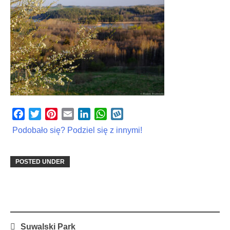
Facebook
Twitter
Pinterest
Email
LinkedIn
WhatsApp
Wykop
Podobało się? Podziel się z innymi!
POSTED UNDER
Post
Suwalski Park