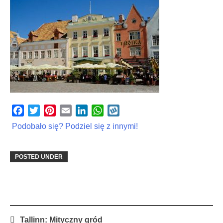
Facebook
Twitter
Pinterest
Email
LinkedIn
WhatsApp
Wykop
Podobało się? Podziel się z innymi!
POSTED UNDER
Post
Tallinn: Mityczny gród