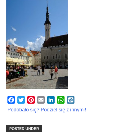
Facebook
Twitter
Pinterest
Email
LinkedIn
WhatsApp
Wykop
Podobało się? Podziel się z innymi!
POSTED UNDER