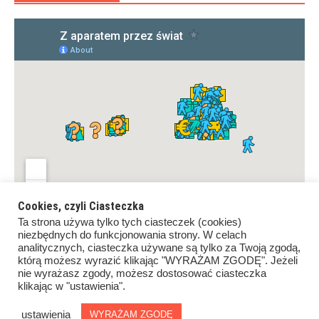
Cookies, czyli Ciasteczka
Ta strona używa tylko tych ciasteczek (cookies)
niezbędnych do funkcjonowania strony. W celach
analitycznych, ciasteczka używane są tylko za Twoją zgodą,
którą możesz wyrazić klikając "WYRAŻAM ZGODĘ". Jeżeli
nie wyrażasz zgody, możesz dostosować ciasteczka
klikając w "ustawienia".
Copyrights ©Z aparatem przez świat. All rights reserved.
Proudly powered by
WordPress
.
|
Theme: Awaken by
ustawienia
WYRAŻAM ZGODĘ