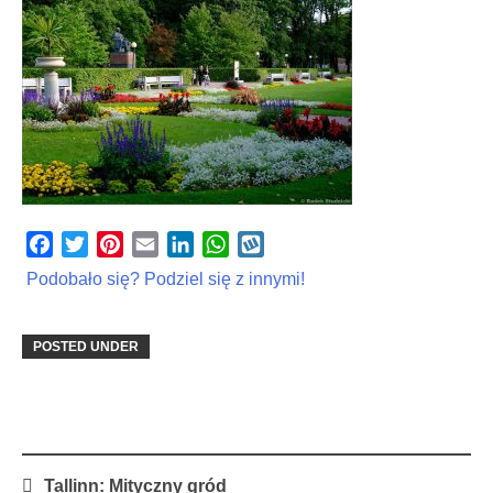
Facebook
Twitter
Pinterest
Email
LinkedIn
WhatsApp
Wykop
Podobało się? Podziel się z innymi!
POSTED UNDER
Post
Tallinn: Mityczny gród