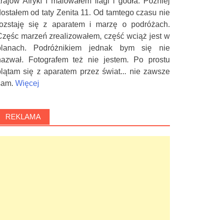
krajów Afryki i malowałem flagi i godła. Później
dostałem od taty Zenita 11. Od tamtego czasu nie
rozstaję się z aparatem i marzę o podróżach.
Częśc marzeń zrealizowałem, część wciąż jest w
planach. Podróżnikiem jednak bym się nie
nazwał. Fotografem też nie jestem. Po prostu
plątam się z aparatem przez świat... nie zawsze
sam.
Więcej
REKLAMA