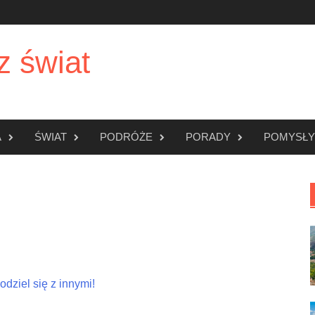
z świat
A
ŚWIAT
PODRÓŻE
PORADY
POMYSŁY
dziel się z innymi!