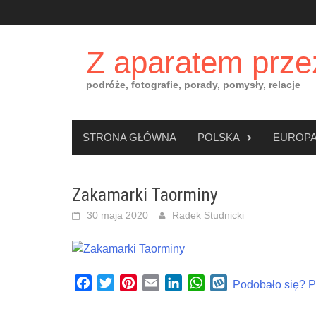
Skip
to
content
Z aparatem prze
podróże, fotografie, porady, pomysły, relacje
STRONA GŁÓWNA
POLSKA
EUROP
Zakamarki Taorminy
30 maja 2020
Radek Studnicki
Facebook
Twitter
Pinterest
Email
LinkedIn
WhatsApp
Wykop
Podobało się? Po