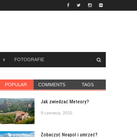
FOTOGRAFIE
POPULAR
COMMENTS
TAGS
Jak zwiedzać Meteory?
9 czerwca, 2015
Zobaczyć Neapol i umrzeć?