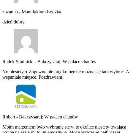
zuzanna
-
Manufaktura Łódzka
dzień dobry
Radek Studnicki
-
Bakczysaraj: W pałacu chanów
No niestety :( Zapewne nie prędko będzie można się tam wybrać. A
wspaniałe miejsce. Pozdrawiam!
Robert
-
Bakczysaraj: W pałacu chanów
Moim marzeniem było wybranie się w te okolice niestety trwająca
wojna na razie mi to uniemożliwia. Może jeszcze w najbliższej…