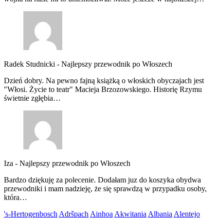
Radek Studnicki
-
Najlepszy przewodnik po Włoszech
Dzień dobry. Na pewno fajną książką o włoskich obyczajach jest
"Włosi. Życie to teatr" Macieja Brzozowskiego. Historię Rzymu
świetnie zgłębia…
Iza
-
Najlepszy przewodnik po Włoszech
Bardzo dziękuję za polecenie. Dodałam juz do koszyka obydwa
przewodniki i mam nadzieję, że się sprawdzą w przypadku osoby,
która…
's-Hertogenbosch
Adršpach
Ainhoa
Akwitania
Albania
Alentejo