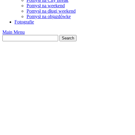
Pomysł na City Break
Pomysł na weekend
Pomysł na długi weekend
Pomysł na objazdówkę
Fotografie
Main Menu