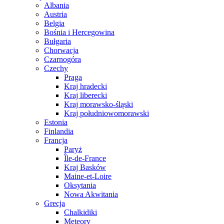
Albania
Austria
Belgia
Bośnia i Hercegowina
Bułgaria
Chorwacja
Czarnogóra
Czechy
Praga
Kraj hradecki
Kraj liberecki
Kraj morawsko-śląski
Kraj południowomorawski
Estonia
Finlandia
Francja
Paryż
Île-de-France
Kraj Basków
Maine-et-Loire
Oksytania
Nowa Akwitania
Grecja
Chalkidiki
Meteory