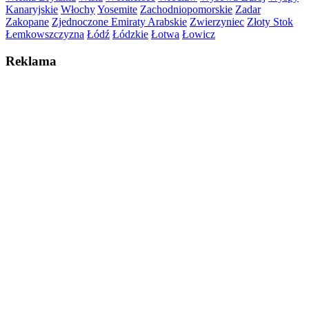
Kanaryjskie
Włochy
Yosemite
Zachodniopomorskie
Zadar
Zakopane
Zjednoczone Emiraty Arabskie
Zwierzyniec
Złoty Stok
Łemkowszczyzna
Łódź
Łódzkie
Łotwa
Łowicz
Reklama