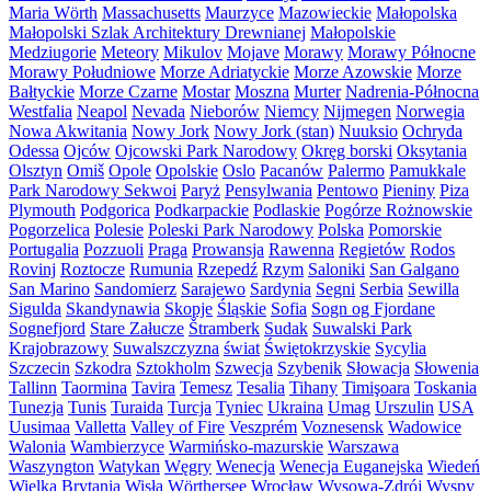
Maria Wörth
Massachusetts
Maurzyce
Mazowieckie
Małopolska
Małopolski Szlak Architektury Drewnianej
Małopolskie
Medziugorie
Meteory
Mikulov
Mojave
Morawy
Morawy Północne
Morawy Południowe
Morze Adriatyckie
Morze Azowskie
Morze
Bałtyckie
Morze Czarne
Mostar
Moszna
Murter
Nadrenia-Północna
Westfalia
Neapol
Nevada
Nieborów
Niemcy
Nijmegen
Norwegia
Nowa Akwitania
Nowy Jork
Nowy Jork (stan)
Nuuksio
Ochryda
Odessa
Ojców
Ojcowski Park Narodowy
Okręg borski
Oksytania
Olsztyn
Omiš
Opole
Opolskie
Oslo
Pacanów
Palermo
Pamukkale
Park Narodowy Sekwoi
Paryż
Pensylwania
Pentowo
Pieniny
Piza
Plymouth
Podgorica
Podkarpackie
Podlaskie
Pogórze Rożnowskie
Pogorzelica
Polesie
Poleski Park Narodowy
Polska
Pomorskie
Portugalia
Pozzuoli
Praga
Prowansja
Rawenna
Regietów
Rodos
Rovinj
Roztocze
Rumunia
Rzepedź
Rzym
Saloniki
San Galgano
San Marino
Sandomierz
Sarajewo
Sardynia
Segni
Serbia
Sewilla
Sigulda
Skandynawia
Skopje
Śląskie
Sofia
Sogn og Fjordane
Sognefjord
Stare Załucze
Štramberk
Sudak
Suwalski Park
Krajobrazowy
Suwalszczyzna
świat
Świętokrzyskie
Sycylia
Szczecin
Szkodra
Sztokholm
Szwecja
Szybenik
Słowacja
Słowenia
Tallinn
Taormina
Tavira
Temesz
Tesalia
Tihany
Timişoara
Toskania
Tunezja
Tunis
Turaida
Turcja
Tyniec
Ukraina
Umag
Urszulin
USA
Uusimaa
Valletta
Valley of Fire
Veszprém
Voznesensk
Wadowice
Walonia
Wambierzyce
Warmińsko-mazurskie
Warszawa
Waszyngton
Watykan
Węgry
Wenecja
Wenecja Euganejska
Wiedeń
Wielka Brytania
Wisła
Wörthersee
Wrocław
Wysowa-Zdrój
Wyspy