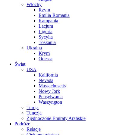
Włochy
Rzym
Emilia-Romania
Kampania
Lacjum
Liguria
Sycylia
Toskania
Ukraina
Krym
Odessa
Świat
USA
Kalifornia
Nevada
Massachusetts
Nowy Jork
Pensylwania
Waszyngton
Turcja
Tunezja
Zjednoczone Emiraty Arabskie
Podróże
Relacje
Ciekawe miejsca