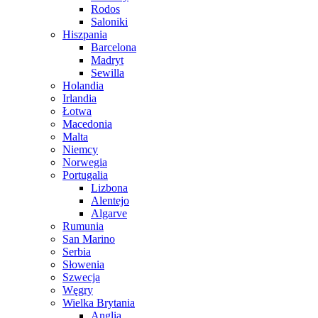
Rodos
Saloniki
Hiszpania
Barcelona
Madryt
Sewilla
Holandia
Irlandia
Łotwa
Macedonia
Malta
Niemcy
Norwegia
Portugalia
Lizbona
Alentejo
Algarve
Rumunia
San Marino
Serbia
Słowenia
Szwecja
Węgry
Wielka Brytania
Anglia