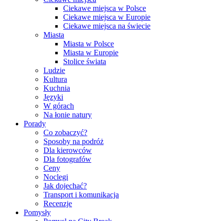
Ciekawe miejsca w Polsce
Ciekawe miejsca w Europie
Ciekawe miejsca na świecie
Miasta
Miasta w Polsce
Miasta w Europie
Stolice świata
Ludzie
Kultura
Kuchnia
Języki
W górach
Na łonie natury
Porady
Co zobaczyć?
Sposoby na podróż
Dla kierowców
Dla fotografów
Ceny
Noclegi
Jak dojechać?
Transport i komunikacja
Recenzje
Pomysły