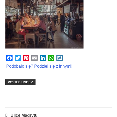
Facebook
Twitter
Pinterest
Email
LinkedIn
WhatsApp
Wykop
Podobało się? Podziel się z innymi!
POSTED UNDER
Post
Ulice Madrytu