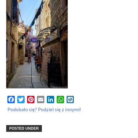
Facebook
Twitter
Pinterest
Email
LinkedIn
WhatsApp
Wykop
Podobało się? Podziel się z innymi!
POSTED UNDER