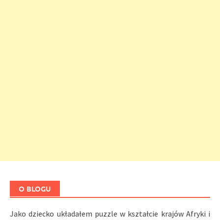
O BLOGU
Jako dziecko układałem puzzle w kształcie krajów Afryki i