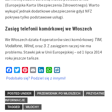
(Europejska Karta Ubezpieczenia Zdrowotnego). Warto
wykupić jednak dodatkowe ubezpieczenie gdyż NFZ
pokrywa tylko podstawowe usługi.
Zasięg telefonii komórkowej we Włoszech
We Włoszech działa 4 operatorów sieci komórkowej:
TIM,
, oraz
. Z zasięgiem raczej nie ma
Vodafone, Wind
3
problemu. Stawki jak w Unii Europejskiej – od 1 lipca 2014
roku jeszcze tańsze.
Facebook
Twitter
Pinterest
Email
LinkedIn
WhatsApp
Wykop
Podobało się? Podziel się z innymi!
POSTED UNDER
PRZEWODNIK PO WŁOSZECH
PRZYDATNE
INFORMACJE
TAGGED
WŁOCHY