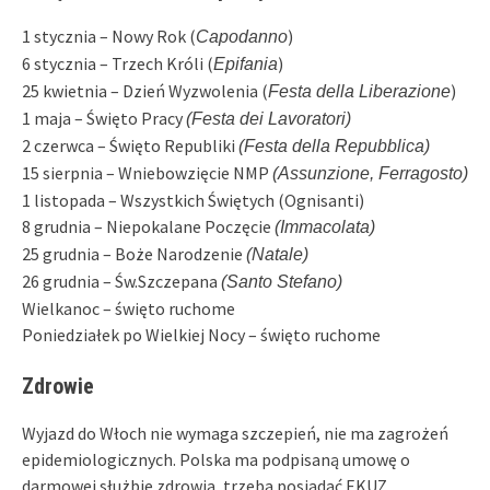
1 stycznia – Nowy Rok (
)
Capodanno
6 stycznia – Trzech Króli (
)
Epifania
25 kwietnia – Dzień Wyzwolenia (
)
Festa della Liberazione
1 maja – Święto Pracy
(Festa dei Lavoratori)
2 czerwca – Święto Republiki
(Festa della Repubblica)
15 sierpnia – Wniebowzięcie NMP
(Assunzione, Ferragosto)
1 listopada – Wszystkich Świętych (Ognisanti)
8 grudnia – Niepokalane Poczęcie
(Immacolata)
25 grudnia – Boże Narodzenie
(Natale)
26 grudnia – Św.Szczepana
(Santo Stefano)
Wielkanoc – święto ruchome
Poniedziałek po Wielkiej Nocy – święto ruchome
Zdrowie
Wyjazd do Włoch nie wymaga szczepień, nie ma zagrożeń
epidemiologicznych. Polska ma podpisaną umowę o
darmowej służbie zdrowia, trzeba posiadać EKUZ