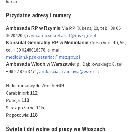
karku.
Przydatne adresy i numery
: Via P.P. Rubens, 20, tel: +39 06
Ambasada RP w Rzymie
36204200,
rzym.amb.sekretariat@msz.gov.pl
: Corso Vercelli, 56,
Konsulat Generalny RP w Mediolanie
tel: +39 0248018978, e-mail:
mediolan.kg.sekretariat@msz.gov.pl
: pl. Dąbrowskiego 6, tel:
Ambasada Włoch w Warszawie
+48 22 826 3471,
ambasciata.varsavia@esteri.it
Nr kierunkowy do Włoch:
+39
Carabinieri:
112
Policja:
113
Straż pożarna:
115
Pogotowie:
118
Święta i dni wolne od pracy we Włoszech