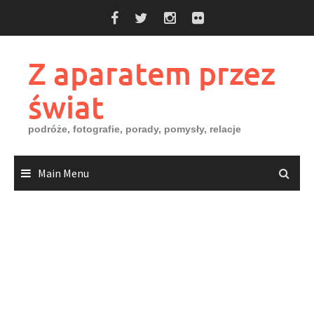
Skip
to
content
Z aparatem przez
świat
podróże, fotografie, porady, pomysły, relacje
Main Menu