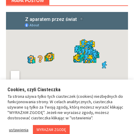
MAPA POSTÓW
Cookies, czyli Ciasteczka
Ta strona używa tylko tych ciasteczek (cookies) niezbędnych do
funkcjonowania strony. W celach analitycznych, ciasteczka
używane są tylko za Twoją zgodą, którą możesz wyrazić klikając
"WYRAŻAM ZGODĘ". Jeżeli nie wyrażasz zgody, możesz
dostosować ciasteczka klikając w "ustawienia".
Copyrights ©Z aparatem przez świat. All rights reserved.
ustawienia
WYRAŻAM ZGODĘ